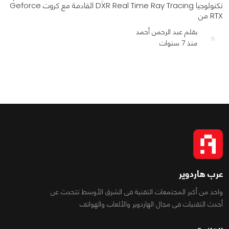
تكنولوجيا DXR Real Time Ray Tracing القادمة مع كروت Geforce
RTX من
بقلم عبد الرحمن أحمد
منذ 7 سنوات
0
0
2130
عرب هاردوير
واحد من أكبر المجتمعات التقنية فى الشرق الأوسط تتحدث عن
أحدث التقنيات فى مجال الهاردوير والألعاب والهواتف