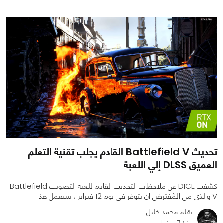
0
0
2552
تحديث Battlefield V القادم يجلب تقنية التعلم
العميق DLSS إلي اللعبة
كشفت DICE عن ملاحظات التحديث القادم للعبة التصويب Battlefield
V والذي من المُفترض ان يتوفر في يوم 12 فبراير ، سيعمل هذا
بقلم محمد خليل
منذ 7 سنوات