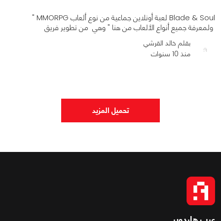
Blade & Soul لعبة أونلاين جماعية من نوع ألعاب MMORPG "
ولمعرفة جميع أنواع الألعاب من هنا " وهي من تطوير فريق
بقلم خالد القرشي
منذ 10 سنوات
0
0
737
تحميل المزيد
عرب هاردوير