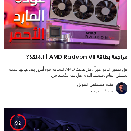
مراجعة بطاقة AMD Radeon VII | المُنقذ؟!
هل تحقق الأمر أخيراً , هل عادت AMD للساحة مرة أخرى بعد غيابها لمدة
تتخطى العام ونصف العام, هل هو المُنقذ من
بقلم مصطفى الطويل
منذ 7 سنوات
0
0
2588
9.2