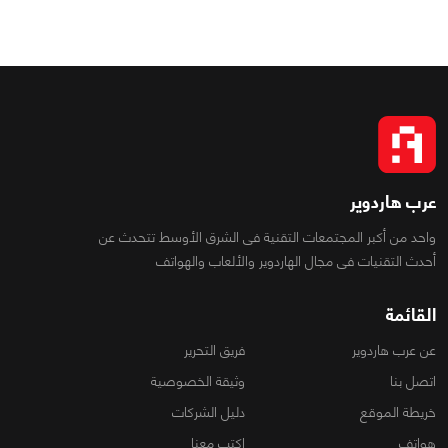
0
0
2585
عرب هاردوير
واحد من أكبر المجتمعات التقنية فى الشرق الأوسط تتحدث عن
أحدث التقنيات فى مجال الهاردوير والألعاب والهواتف
القائمة
عن عرب هاردوير
فريق التحرير
اتصل بنا
وثيقة الخصوصية
خريطة الموقع
دليل الشركات
هواتف
اكتب معنا