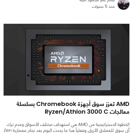
منذ 5 سنوات
0
0
5702
AMD تعزز سوق أجهزة Chromebook بسلسلة
معالجات Ryzen/Athlon 3000 C
الخطوة الاستراتيجية من AMD هي استهداف مختلف الأسواق وعدم ترك
أي سوق للعملاق الأزرق, وفعلياً هذا ما يحدث اليوم بعد نجاح معمارية Zen