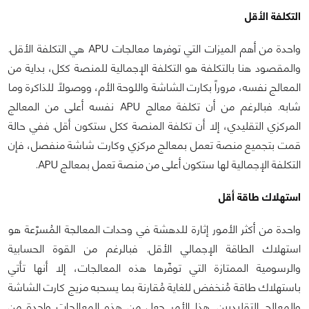
التكلفة الأقل
واحدة من أهم الميزات التي توفرها معالجات APU هي التكلفة الأقل.
والمقصود هنا بالتكلفة هو التكلفة الإجمالية للمنصة ككل، بداية من
المعالج نفسه، مروراً بكارت الشاشة واللوحة الأم، ووصولاً للذاكرة وما
شابه. فبالرغم من أن تكلفة معالج APU نفسه أعلى من المعالج
المركزي التقليدي، إلا أن تكلفة المنصة ككل ستكون أقل. ففي حالة
قمت بتجميع منصة تعمل بمعالج مركزي وكارت شاشة منفصل، فإن
التكلفة الإجمالية لها ستكون أعلى من منصة تعمل بمعالج APU.
استهلاك طاقة أقل
واحدة من أكثر الأمور إثارة للدهشة في وحدات المعالجة المُسرّعة هو
استهلاك الطاقة الإجمالي الأقل. فبالرغم من القوة الحسابية
والرسومية الممتازة التي توفّرها هذه المعالجات، إلا أنها تأتي
باستهلاك طاقة مُنخفض للغاية مُقارنة بما يسحبه مزيج كارت الشاشة
والمعالج التقليديين. هذا الأمر جعل من هذه المعالجات واحدة من