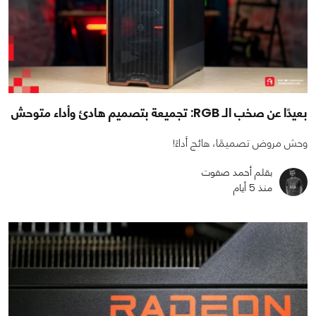
بعيدًا عن صخب الـ RGB: تجميعة بتصميم هادئ وأداء متوحش
وحش مروض تصميمًا، هائج أداءً!
بقلم أحمد صفوت
منذ 5 أيام