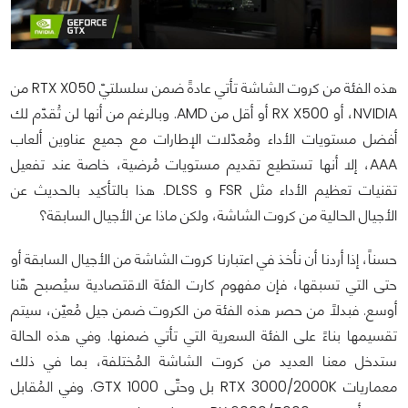
هذه الفئة من كروت الشاشة تأتي عادةً ضمن سلسلتيّ RTX X050 من
NVIDIA، أو RX X500 أو أقل من AMD. وبالرغم من أنها لن تُقدّم لك
أفضل مستويات الأداء ومُعدّلات الإطارات مع جميع عناوين ألعاب
AAA، إلا أنها تستطيع تقديم مستويات مُرضية، خاصة عند تفعيل
تقنيات تعظيم الأداء مثل FSR و DLSS. هذا بالتأكيد بالحديث عن
الأجيال الحالية من كروت الشاشة، ولكن ماذا عن الأجيال السابقة؟
حسناً، إذا أردنا أن نأخذ في اعتبارنا كروت الشاشة من الأجيال السابقة أو
حتى التي تسبقها، فإن مفهوم كارت الفئة الاقتصادية سيُصبح هّنا
أوسع. فبدلاً من حصر هذه الفئة من الكروت ضمن جيل مُعيّن، سيتم
تقسيمها بناءً على الفئة السعرية التي تأتي ضمنها. وفي هذه الحالة
ستدخل معنا العديد من كروت الشاشة المُختلفة، بما في ذلك
معماريات RTX 3000/2000K بل وحتّى GTX 1000. وفي المُقابل