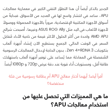
الجدير بالذكر أيضاً أن هذا التطوّر التقني الكبير في معمارية معالجات
APU، ساعد في انتشار واسع لها في العديد من الأسواق. فبدايةً من
أسواق الأجهزة المكتبية الإقتصادية، مروراً بالأجهزة المحمولة ووصولاً
لأجهزة الألعاب في اليد مثل ASUS ROG Ally وغيرها، أصبحت شرائح
AMD APU واحدة من أكثر الحلول الأكثر قيمة من ناحية الأداء مُقابل
السعر في الوقت الحالي. الجميع يستطيع الآن إنشاء أجهزة ألعاب
بتكوينات Zen 4+RDNA 3، بدون الحاجة لإدخال المعالجات الرسومية
المُنفصلة في المعادلة. مما يُساعد على توفير أجهزة ألعاب باستهلاك
طاقة أقل، ومستويات أداء قوية عند دقة عرض 720p و 1080p أيضاً.
أقرأ أيضا:
أيهما أختار معالج APU أم بطاقة رسومية من فئة
منخفضة؟
ما هي المميزات التي تحصل عليها من
استخدام معالجات APU؟