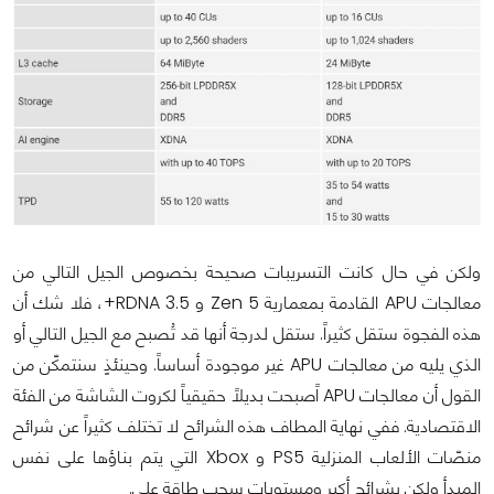
ولكن في حال كانت التسريبات صحيحة بخصوص الجيل التالي من
معالجات APU القادمة بمعمارية Zen 5 و RDNA 3.5+، فلا شك أن
هذه الفجوة ستقل كثيراً. ستقل لدرجة أنها قد تُصبح مع الجيل التالي أو
الذي يليه من معالجات APU غير موجودة أساساً. وحينئذٍ سنتمكّن من
القول أن معالجات APU اًصبحت بديلاً حقيقياً لكروت الشاشة من الفئة
الاقتصادية. ففي نهاية المطاف هذه الشرائح لا تختلف كثيراً عن شرائح
منصّات الألعاب المنزلية PS5 و Xbox التي يتم بناؤها على نفس
المبدأ ولكن بشرائح أكبر ومستويات سحب طاقة على.