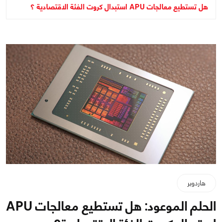
هل تستطيع معالجات APU استبدال كروت الفئة الاقتصادية ؟
هاردوير
الحلم الموعود: هل تستطيع معالجات APU