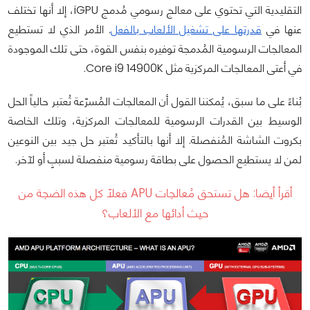
التقليدية التي تحتوي على معالج رسومي مُدمج iGPU، إلا أنها تختلف
عنها في
قدرتها على تشغيل الألعاب بالفعل
. الأمر الذي لا تستطيع
المعالجات الرسومية المُدمجة توفيره بنفس القوة، حتى تلك الموجودة
في أعتى المعالجات المركزية مثل Core i9 14900K.
بُناءً على ما سبق، يُمكننا القول أن المعالجات المُسرّعة تُعتبر حالياً الحل
الوسيط بين القدرات الرسومية للمعالجات المركزية، وتلك الخاصة
بكروت الشاشة المُنفصلة. إلا أنها بالتأكيد تُعتبر حل جيد بين النوعين
لمن لا يستطيع الحصول على بطاقة رسومية منفصلة لسببٍ أو لآخر.
أقرأ أيضا:
هل تستحق مُعالجات APU فعلاً كل هذه الضجة من
حيث أدائها مع الألعاب؟