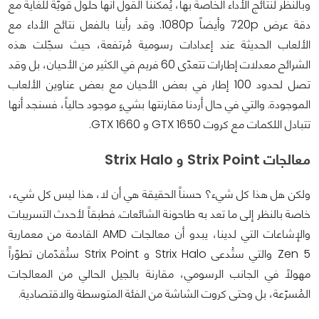
وبالنظر لنتائج الأداء الخاصة بها، يُمكننا القول أنها حلول قويّة للغاية مع
دقة عرض 720p وأيضاً 1080p. وقد رأينا بالفعل نتائج الأداء مع
الألعاب الحديثة عند إعدادات رسومية مُرتفعة، حيث سجّلت هذه
الشرائح معدلات إطارات تتعدّى 60 فريم في الكثير من الأحيان، بل وقد
تصل لحدود 100 إطار في بعض الأحيان مع بعض عناوين الألعاب
الموجودة. والتي في حال أردنا مقارنتها بشيءٍ موجود حالياً، فسنجد أنها
تتبادل اللكمات مع كروت GTX 1650 و GTX 1660.
معالجات Strix Point و Strix Halo
ولكن هل هذا كل شيء؟ حسناً الحقيقة هي أن لا، هذا ليس كل شيء،
خاصة بالنظر إلى ما تعد به طاحونة الشائعات. فطبقاً لأحدث التسريبات
والإشاعات التي لدينا، يبدو أن معالجات AMD القادمة من معمارية
Zen 5 والتي ستُدعى Strix Halo و Strix Point ستُقدّمان تطوّراً
مهولاً في الجانب الرسومي، مقارنة بالجيل الحالي من المعالجات
المُسرّعة، بل وحتى كروت الشاشة من الفئة المتوسطة والاقتصادية.