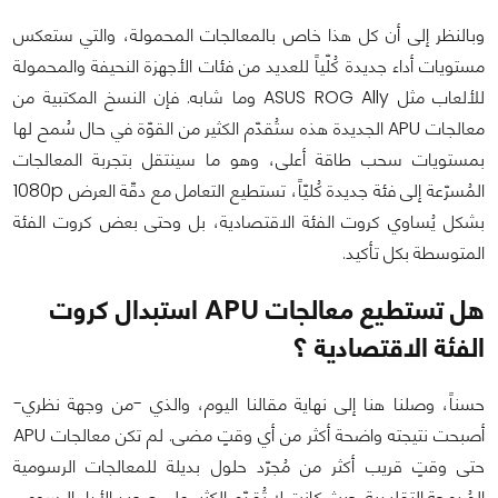
وبالنظر إلى أن كل هذا خاص بالمعالجات المحمولة، والتي ستعكس
مستويات أداء جديدة كُلّياً للعديد من فئات الأجهزة النحيفة والمحمولة
للألعاب مثل ASUS ROG Ally وما شابه. فإن النسخ المكتبية من
معالجات APU الجديدة هذه ستُقدّم الكثير من القوّة في حال سُمح لها
بمستويات سحب طاقة أعلى، وهو ما سينتقل بتجربة المعالجات
المُسرّعة إلى فئة جديدة كُليّاً، تستطيع التعامل مع دقّة العرض 1080p
بشكل يُساوي كروت الفئة الاقتصادية، بل وحتى بعض كروت الفئة
المتوسطة بكل تأكيد.
هل تستطيع معالجات APU استبدال كروت
الفئة الاقتصادية ؟
حسناً، وصلنا هنا إلى نهاية مقالنا اليوم، والذي -من وجهة نظري-
أصبحت نتيجته واضحة أكثر من أي وقتٍ مضى. لم تكن معالجات APU
حتى وقتٍ قريب أكثر من مُجرّد حلول بديلة للمعالجات الرسومية
المُدمجة التقليدية. حيث كانت لا تُقدّم الكثير على صعيد الأداء الرسومي