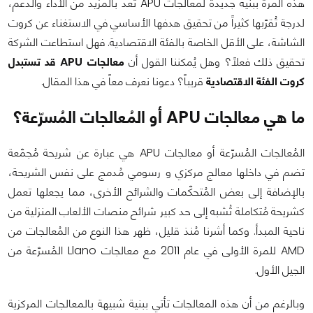
هذه المرة ببنية جديدة لمعالجات APU تعد بالمزيد من الأداء والدعم،
لدرجة تُقرّبها كثيراً من تحقيق هدفها الأساسي في الاستغناء عن كروت
الشاشة، على الأقل الخاصة بالفئة الاقتصادية. فهل استطاعت الشركة
تحقيق ذلك فعلاً؟ وهل يُمكننا القول أن
معالجات APU قد تستبدل
كروت الفئة الاقتصادية
قريباً؟ دعونا نعرف معاً في هذا المقال.
ما هي معالجات APU أو المُعالجات المُسرّعة؟
المُعالجات المُسرّعة أو معالجات APU هي عبارة عن شريحة مُجمّعة
تضم في داخلها معالج مركزي و رسومي مُدمج على نفس الشريحة،
بالإضافة إلى بعض المُتحكّمات والشرائح الأخرى، مما يجعلها تعمل
كشريحة مُتكاملة تُشبه إلى حد كبير شرائح منصات الألعاب المنزلية من
ناحية المبدأ. وكما أشرنا مُنذ قليل، ظهر هذا النوع من المُعالجات من
AMD للمرة الأولى في عام 2011 مع معالجات Llano المُسرّعة من
الجيل الأول.
وبالرغم من أن هذه المعالجات تأتي ببنية شبيهة بالمعالجات المركزية