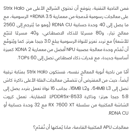
فمن الناحية التقنية، يتوقع أن تحتوي الشرائح الأعلى من Strix Halo
على معالجات رسومية مُدمجة من معمارية RDNA 3.5+ الرسومية، مع
ما يصل إلى 40 وحدة حسابية RDNA CU (وهو ما يُترجم إلى 2560
معالج تيار، و80 مسرعًا للذكاء الاصطناعي، و40 مسرعًا لتتبّع
للأشعة) مع تردد تعزيز للنواة الرسومية يبلغ 3.0 جيجا هرتز. كما ويُتوقّع
أن تُقدّم وحدة معالجة عصبية NPU أفضل من معمارية XDNA 2 كميزة
أساسية جديدة، مع قدرات ذكاء اصطناعي تصل إلى 60 TOPs.
أمّا من ناحية أنوية المعالج نفسه، فستكون Strix Halo بمثابة ترقية
أيضاً، حيث من المفترض أن تتضمّن معالجات الفئة الأعلى ذاكرة كاش
تصل إلى 64MB L3، و16MB L2، بجانب 16 نواة تعمل بتردد يصل إلى
5.8 جيجا هرتز؛ وذاكرة LPDDR5x-8533. للمقارنة، تعمل كروت
الشاشة المكتبية من سلسلة RX 7600 XT مع 32 وحدة حسابية أو
RDNA CU.
معالجات APU المكتبية القادمة، ماذا يُمكنها أن تُقدّم؟