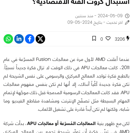
استبدال كروت الفئة الاقتصادية؟
2024-05-09 - منذ سنتين
اخر تحديث - بتاريخ 2024-05-09
0
3206
عندما أعلنت AMD لأول مرة عن معالجات Fusion المسرّعة في عام
2011، كانت معالجات APU في ذلك الوقت لا تزال فكرة جديداً نسبيّاً.
بالطبع فكرة تواجد المعالج المركزي والرسومي على نفس الشريحة لم
تكن فكرة جديدة كُلّياً آنذاك، إلا أنها لم تكن بنفس مفهوم معالجات
APU. فقد كانت المعالجات الرسومية المدمجة قبل ذلك موجّهة لإتمام
المهام البسيطة مثل تصفّح الإنترنت ومشاهدة مقاطع الفيديو وما
شابه، ولكنها لم تكن أبداً قادرة على تشغيل الألعاب.
لكن مع ظهور بنية
المعالجات المُسرّعة أو معالجات APU
، بدأت شركة
AMD في تبنّي فكرة أن توفّر شريحة تجمع بين المعالج المركزي