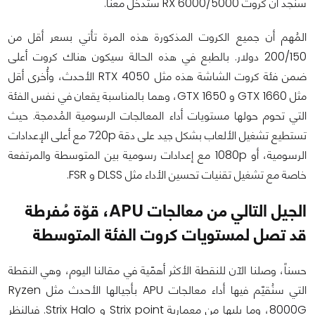
سنجد أن كروت RX 6000/5000 ستدخل معنا.
المُهم أن جميع الكروت المذكورة هذه المرة تأتي بسعر أقل من
200/150 دولار. بالطبع في هذه الحالة سيكون هناك كروت أعلى
ضمن فئة كروت الشاشة هذه مثل RTX 4050 الأحدث، وأُخرى أقل
مثل GTX 1660 و GTX 1650، وهما بالمناسبة يقعان في نفس الفئة
التي تحوم حولها مستويات أداء المعالجات الرسومية المُدمجة. حيث
تستطيع تشغيل الألعاب بشكل جيد على دقة 720p مع أعلى الإعدادات
الرسومية، أو 1080p مع إعدادات رسومية بين المتوسطة والمرتفعة
خاصة مع تشغيل تقنيات تحسين الأداء مثل DLSS و FSR.
الجيل التالي من معالجات APU، قوّة مُفرطة
قد تصل لمستويات كروت الفئة المتوسطة
حسناً، وصلنا الآن للنقطة الأكثر أهمّية في مقالنا اليوم، وهي النقطة
التي سنُقيّم فيها أداء معالجات APU بأجيالها الأحدث مثل Ryzen
8000G، وما يليها من معمارية Strix point و Strix Halo. فبالنظر