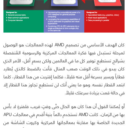
كان الهدف الأساسي من تصميم AMD لهذه المعالجات هو الوصول
لمرحلة تستبدل فيها فكرة المعالجات المركزية والرسومية المُنفصلة
بشرائح تستطيع توفير كل ما في العالمين ولكن بسعرٍ أقل، الأمر الذي
كان يبدو في ذلك الوقت صعب المنال. فأنت بالضبط كالذي يُطارد
قطاراً ويسير بسرعة أقل منه قليلاً، فكلما إقتربت من هذا القطار، كلما
ابتعد القطار نفسه. وهو ما يعني أنك لن تستطيع تجاوز هذا القطار إلا
في حالة قمت بزيادة سرعتك قليلاً.
أو يُمكننا القول أن هذا كان هو الحال حتّى وقتٍ قريب. فلفترةٍ لا بأس
بها من الزمان، كانت AMD تستخدم دائماً بنية أقدم في معالجات APU
الجديدة الخاصة بها مقارنة بمعالجاتها المركزية وكروت الشاشة من