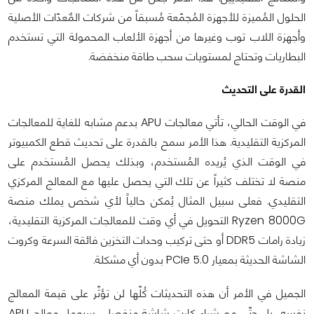
الحلول المُميزة للأجهزة المُجمّعة مُسبقاً من شركات المٌعدّات الأصلية
وأجهزة اللاب توب وغيرها من أجهزة الألعاب المحمولة التي تستخدم
البطاريات وتحتاج لمستويات سحب طاقة منخفضة.
القدرة على التحديث
في الوقت الحالي، تأتي معالجات APU بدعم مشابه للغاية للمعالجات
المركزية التقليدية. هذا الأمر سمح بالقدرة على تحديث قطع الكمبيوتر
في الوقت الذي يُريده المُستخدم، وبذلك يحصل المُستخدم على
منصة لا تختلف كثيراً عن تلك التي يحصل عليها مع المعالج المركزي
التقليدي. فعلى سبيل المثال يُمكن حالياً لأي شخص يملك منصة
Ryzen 8000G التحويل في أي وقت للمعالجات المركزية التقليدية،
زيادة رامات DDR5 أو حتى تركيب وحدات التخزين فائقة السرعة وكروت
الشاشة الحديثة بمعيار PCIe 5.0 بدون أي مشكلة.
الجميل في الأمر أن هذه التحديثات كُلّها لن تؤثّر على قيمة المعالج
نفسه، بل حتّى مع شراء كارت شاشة منفصل، سيعمل معالج APU