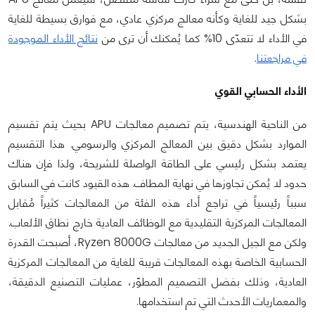
بشكل جيد للغاية وكأنه معالج مركزي عادي، مع فوارق بسيطة للغاية
في الأداء لا تتعدّى 10% كما يُمكنك أن ترى من
نتائج الأداء الموجودة
في مراجعتنا
.
الأداء الحسابي القوي
من الناحية الهندسية، يتم تصميم معالجات APU بحيث يتم تقسيم
الموارد بشكل دقيق بين المعالج المركزي والرسومي. هذا التقسيم
يعتمد بشكل رئيسي على الطاقة الواصلة للشريحة، ولذا فإن هناك
حدود لا يُمكن تجاوزها في نهاية المطاف. هذه القيود كانت في السابق
سبباً رئيسياً في تراجع أداء هذه الفئة من المعالجات كثيراً مُقابل
المعالجات المركزية التقليدية مع الوظائف العادية خارج نطاق الألعاب.
ولكن مع الجيل الجديد من معالجات Ryzen 8000G، أصبحت القدرة
الحسابية الخاصة بهذه المعالجات قريبة للغاية من المعالجات المركزية
العادية، وذلك بفضل التصميم المطوّر، عمليات التصنيع الدقيقة،
والمعماريات الأحدث التي تم استخدامها.