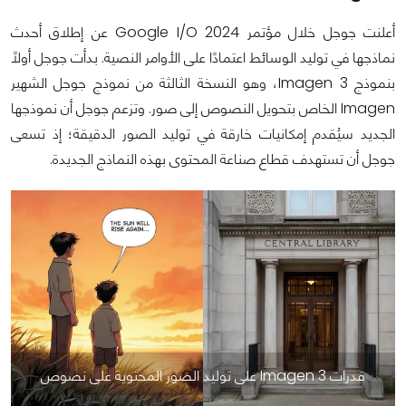
أعلنت جوجل خلال مؤتمر Google I/O 2024 عن إطلاق أحدث
نماذجها في توليد الوسائط اعتمادًا على الأوامر النصية. بدأت جوجل أولًا
بنموذج Imagen 3، وهو النسخة الثالثة من نموذج جوجل الشهير
Imagen الخاص بتحويل النصوص إلى صور. وتزعم جوجل أن نموذجها
الجديد سيُقدم إمكانيات خارقة في توليد الصور الدقيقة؛ إذ تسعى
جوجل أن تستهدف قطاع صناعة المحتوى بهذه النماذج الجديدة.
قدرات Imagen 3 على توليد الصور المحتوية على نصوص