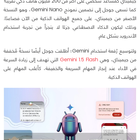
جيميناي كمساعد شخصي على أكثر من 200 مليون هاتف ذكي تقريبًا!
كما تسعى جوجل إلى تضمين نموذج Gemini Nano، وهو النسخة
الأصغر من جيميناي، على جميع الهواتف الذكية من الآن فصاعدًا.
وذلك ليكون الذكاء الاصطناعي جزءًا لا يتجزأ من تجربة استخدام
الأندرويد بشكل عام.
ولتوسيع رُقعة استخدام Gemini؛ أطلقت جوجل أيضًا نسخةً مُخففة
من جيميناي، وهي
Gemini 1.5 Flash
التي تهدف إلى زيادة السرعة
في الأداء عند إنجاز المهام السريعة والخفيفة، كأغلب المهام على
الهواتف الذكية.