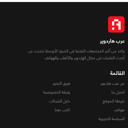
عرب هاردوير
واحد من أكبر المجتمعات التقنية فى الشرق الأوسط تتحدث عن
أحدث التقنيات فى مجال الهاردوير والألعاب والهواتف
القائمة
عن عرب هاردوير
فريق التحرير
اتصل بنا
وثيقة الخصوصية
خريطة الموقع
دليل الشركات
هواتف
اكتب معنا
السياسة التحريرية