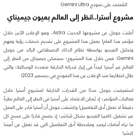
المُعتمد على نموذج Gemini Ultra
مشروع أسترا..انظر إلى العالم بعيون جيميناي
أعلنت جوجل عن مشروعها الحديث Astra، وهو الإعلان الأبرز خلال
مؤتمر هذا العام! يعمل هذا المشروع على تقديم خدمات رؤية وفهم
وتحليل الفيديو بواسطة نظام الذكاء الاصطناعي الرائد من جوجل
Gemini. فمن خلال هذا المشروع؛ سيتمكن جيميناي من النظر إلى
العالم عبر أسترا ليبدأ في إبراز قدراته الخارقة متعددة الوسائط؛ والتي
طال انتظارها منذ الإعلان عن هذا النموذج في ديسمبر 2023!
استعرضت جوجل عددًا من القدرات الخارقة لمشروع أسترا خلال
فعاليات المؤتمر؛ إذ يُمكن الاعتماد على أسترا في النظر إلى العالم نظرةً
دقيقةً لا تغفل أدق التفاصيل! وكشفت جوجل أن أسترا قادر على العمل
عبر تشغيل كاميرا الفيديو بشكل مُباشر؛ إذ يصبح قادرًا على مسح كل
ما تراه أمامك لرصد وملاحظة أدق التفاصيل التي قد تغفل عن أعيننا
كبشر!