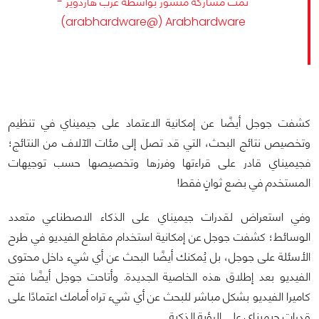
تمت مشاركة منشور بواسطة ‏‎عرب هاردوير -
Arabhardware‎‏ (@‏‎arabhardware‎‏)
كشفت جوجل أيضًا عن إمكانية الاعتماد على جيميناي في تنظيم
وتخصيص نتائج البحث، التي قد تصل إلى مئات الآلاف من النتائج؛
فجيميناي قادر على قراءتها وفرزها وتخصيصها حسب توجيهات
المستخدم في بضع ثوانٍ فقط!
وفي استعراض لقدرات جيميناي على الذكاء الاصطناعي متعدد
الوسائط؛ كشفت جوجل عن إمكانية استخدام مقاطع الفيديو في طرح
الأسئلة على جوجل، بل يُمكنك أيضًا البحث عن أي شيء داخل محتوى
الفيديو بعد إطلاق هذه الخاصية الجديدة. وأتاحت جوجل أيضًا فتح
كاميرا الفيديو بشكل مباشر للبحث عن أي شيء تراه أمامك اعتمادًا على
قدرات جيميناي على الرؤية الذكية.