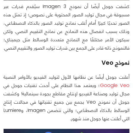
كشفت جوجل أيضًا أن نموذج Imagen 3 سيُقدم قدرات عير
مسبوقة في مجال توليد الصور المحتوية على نصوص؛ إذ تمثل هذه
الصور تحديًا كبيرًا أمام أغلب نماذج توليد الصور بالذكاء الاصطناعي،
وذلك بسبب انفصال هذه النماذج عن نماذج التقييم النصي. ولكن
سيكون الأمر مختلفًا مع النماذج متعددة الوسائط مثل جيميناي؛
فالنموذج ذاته قادر على الجمع بين قدرات توليد الصور والتقييم النصي.
نموذج Veo
أعلنت جوجل أيضًا عن نظامها الأول لتوليد الفيديو بالأوامر النصية
Google Veo
؛ ويعتمد هذا النظام على أحدث تقنيات جوجل في
مجال توليد وصناعة الفيديو لإنتاج مقاطع بجودة سينمائية! وكشفت
جوجل أن نموذج Veo يجمع بين جميع تقنياتها في مجالات إنتاج
الوسائط بالذكاء الاصطناعي؛ والتي تتضمن Imagen، وLumiere
التي أعلنت عنها جوجل منذ شهور.