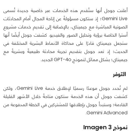
أعلنت جوجل أنها ستُقدم هذه الخدمات عبر خاصية جديدة تُسمى
Gemini Live؛ إذ ستكون مسؤولةً عن إتاحة المجال أمام المحادثات
الصوتية المباشرة مع جيميناي، بالإضافة إلى تقديم خدمات مشروع
أسترا الخاصة برؤية وتحليل الصور والفيديو. كشفت جوجل أيضًا أنها
ستجعل جيميناي قادرًا على محاكاة الأنماط البشرية المختلفة في
الحديث؛ إذ تعد جوجل بتقديم تجربة محادثة طبيعيةً وبشريةً مع
جيميناي؛ بشكل مماثل لنموذج GPT-4o الجديد.
التوفر
لم تُحدد جوجل موعدًا رسميًا لإطلاق خدمة Gemini Live، ولكن
كشفت جوجل أن هذه الخدمة ستكون متاحةً خلال الأشهر القليلة
القادمة؛ وستبدأ جوجل بإطلاقها للمشتركين في الخطة المدفوعة من
Gemini Advanced.
نموذج Imagen 3