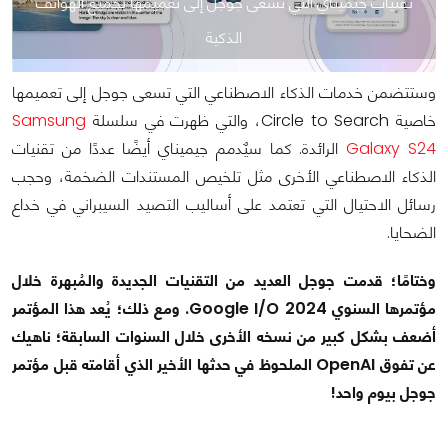
تقنيات جيميناي التي تسعى جوجل إلى تعميمها بجميع الهواتف
الذكية
وستتضمن خدمات الذكاء الاصطناعي التي تسعى جوجل إلى تعميمها
خاصية Circle to Search، والتي ظهرت في سلسلة
Samsung
Galaxy S24
الرائدة. كما سيٌدمم جيميناي أيضًا عددًا من تقنيات
الذكاء الاصطناعي الأخرى مثل تلخيص المستندات الضخمة، وحجب
رسائل الاحتيال التي تعتمد على أساليب التصيد السيبراني في خداع
الضحايا.
وختامًا؛ قدمت جوجل العديد من التقنيات الجديدة والمُبهرة خلال
مؤتمرها السنوي Google I/O 2024. ومع ذلك؛ يُعد هذا المؤتمر
أضعف بشكل كبير من نسخه الأخرى خلال السنوات السابقة؛ ناهيك
عن تفوق OpenAI الملحوظ في حدثها الأخير الذي أقامته قبل مؤتمر
جوجل بيوم واحد!