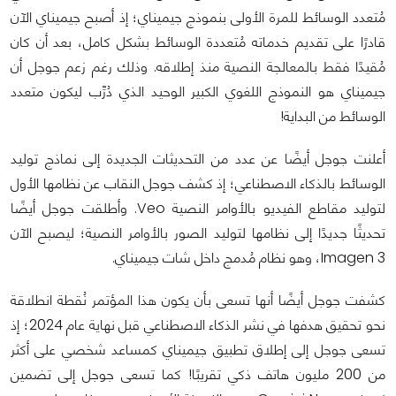
مُتعدد الوسائط للمرة الأولى بنموذج جيميناي؛ إذ أصبح جيميناي الآن
قادرًا على تقديم خدماته مُتعددة الوسائط بشكل كامل، بعد أن كان
مُقيدًا فقط بالمعالجة النصية منذ إطلاقه. وذلك رغم زعم جوجل أن
جيميناي هو النموذج اللغوي الكبير الوحيد الذي دُرِّب ليكون متعدد
الوسائط من البداية!
أعلنت جوجل أيضًا عن عدد من التحديثات الجديدة إلى نماذج توليد
الوسائط بالذكاء الاصطناعي؛ إذ كشف جوجل النقاب عن نظامها الأول
لتوليد مقاطع الفيديو بالأوامر النصية Veo. وأطلقت جوجل أيضًا
تحديثًا جديدًا إلى نظامها لتوليد الصور بالأوامر النصية؛ ليصبح الآن
Imagen 3، وهو نظام مُدمج داخل شات جيميناي.
كشفت جوجل أيضًا أنها تسعى بأن يكون هذا المؤتمر نُقطة انطلاقة
نحو تحقيق هدفها في نشر الذكاء الاصطناعي قبل نهاية عام 2024؛ إذ
تسعى جوجل إلى إطلاق تطبيق جيميناي كمساعد شخصي على أكثر
من 200 مليون هاتف ذكي تقريبًا! كما تسعى جوجل إلى تضمين