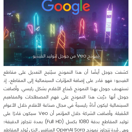
نموذج Veo من جوجل لتوليد الفيديو
كشفت جوجل أيضًا أن هذا النموذج سيُتيح التعديل على مقاطع
الفيديو؛ فهو قادر على إضافة المؤثرات السينمائية إلى المقاطع، إذ
تستهدف جوجل بهذا النموذج صُناع الأفلام بشكل رئيسي. وأضافت
جوجل أنها درَّبت هذا النموذج على فهم المصطلحات والمفاهيم
السينمائية ليكون أداةً رئيسيةً في مجال صناعة الأفلام خلال الأعوام
المُقبلة. وأضافت الشركة خلال المؤتمر أن Veo سيكون قادرًا على
توليد المقاطع بدقة 1080 بكسل (Full HD) بمدة تتجاوز الدقيقة؛
وهي مُدة تتجاوز نموذج OpenAI Sora المنافس الذي يُولد المقاطع