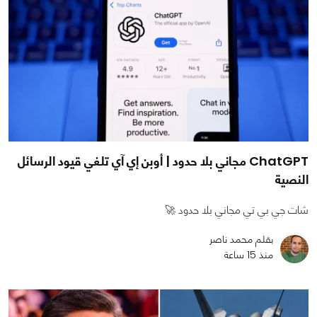
ChatGPT مجاني بلا حدود | أوبن إي آي تلغي قيود الرسائل
النصية
شات جي بي تي مجاني بلا حدود 🚀
بقلم محمد ناصر
منذ 15 ساعة