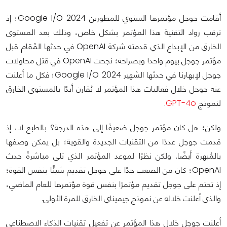
أقامت جوجل مؤتمرها السنوي للمطورين Google I/O 2024؛ إذ
ترقب رواد التقنية هذا المؤتمر بشكل خاص، وذلك بعد المستوى
الخارق من الإبداع الذي قدمته شركة OpenAI في حدثها المُقام قبل
مؤتمر جوجل بيوم واحد! وبصراحة؛ نجحت OpenAI في قتل محاولات
جوجل لإبهارنا في حدثها الشهير Google I/O 2024؛ فكل ما أعلنت
عنه جوجل خلال فعاليات هذا المؤتمر لا يُقارن أبدًا بالمستوى الخارق
لنموذج
GPT-4o
.
ولكن؛ هل كان مؤتمر جوجل ضعيفًا إلى هذه الدرجة؟ بالطبع لا، إذ
قدمت جوجل عددًا من التقنيات الجديدة والقوية؛ بل يمكن وصفها
بالمُبهرة أيضًا. ولكن نظرًا لموعد المؤتمر الذي تلى مباشرةً حدث
OpenAI؛ كان من الصعب جدًا على جوجل تقديم شيئًا بنفس القوة؛
إذ تحتم على جوجل تقديم مؤتمرًا بنفس قوة مؤتمرها للعام الماضي،
والذي أعلنت خلاله عن نموذج جيميناي الخارق للمرة الأولى.
أعلنت جوجل خلال هذا المؤتمر عن تفعيل تقنيات الذكاء الاصطناعي