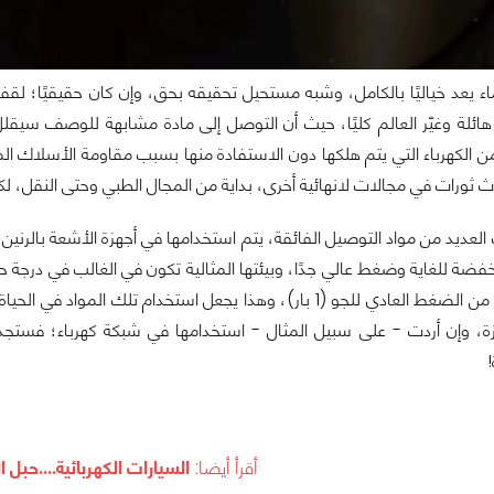
 يعد خياليًا بالكامل، وشبه مستحيل تحقيقه بحق، وإن كان حقيقيًا؛ لقفز
 هائلة وغيّر العالم كليًا، حيث أن التوصل إلى مادة مشابهة للوصف سيق
من الكهرباء التي يتم هلكها دون الاستفادة منها بسبب مقاومة الأسلاك الم
ث ثورات في مجالات لانهائية أخرى، بداية من المجال الطبي وحتى النقل، لكن ا
أعلى مليون مرة من الضغط العادي للجو (1 بار)، وهذا يجعل استخ
ة، وإن أردت - على سبيل المثال - استخدامها في شبكة كهرباء؛ فستجد أن
أقرأ أيضا:
السيارات الكهربائية....حبل ا