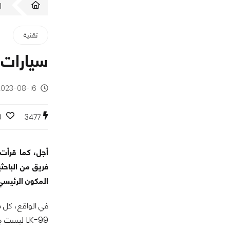
ا
تقنية
سيارات 
2023-08-16 - منذ سنتي
0
3477
أجل، كما قرأت 
المكون الرئيسي
في الواقع، كل م
LK-99 ليست مِثالية وثورية كما تدّعي عناوين الأخبار المنتشرة، وهي ليست "