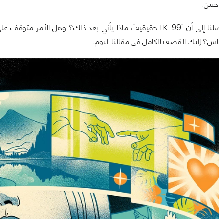
حثين.
لكن ماذا إن توصلنا إلى أن "LK-99 حقيقية"، ماذا يأتي بعد ذلك؟ وه
س؟ إليك القصة بالكامل في مقالنا اليوم.