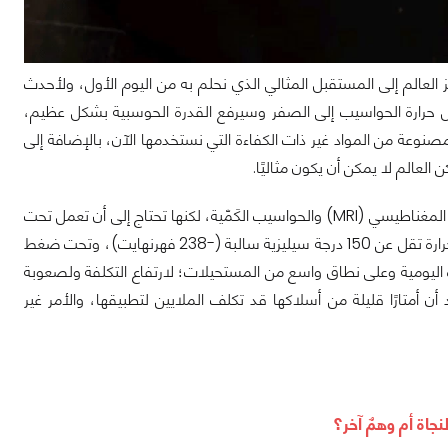
 العالم إلى المستقبل المثالي الذي نحلم به من اليوم الأول، ولأحدث
لل حرارة الحواسيب إلى الصفر وسيرفع القدرة الحوسبية بشكل عظيم،
صنوعة من المواد غير ذات الكفاءة التي نستخدمها الآن، بالإضافة إلى
لعالم لا يمكن أن يكون مثاليًا.
في عالمنا هناك العديد من مواد التوصيل الفائقة، يتم استخدامها في أجهزة الأشعة بالرنين المغناطيسي (MRI) والحواسيب الكَمّية، لكنها تحتاج إلى أن تعمل تحت
درجات حرارة منخفضة للغاية وضغط عالي جدًا، وبيئتها المثالية تكون في الغالب في درجة حرارة تقل عن 150 درجة سيليزية سالبة (-238 فهرنهايت)، وتحت ضغط
دام تلك المواد في الحياة اليومية وعلى نطاق واسع من المستحيلات؛ لارتفاع التكلفة ولصعوبة
 أمتارًا قليلة من أسلاكها قد تكلف الملايين لتطبيقها، والأمر غير
لنجاة أم وهمٌ آخر؟