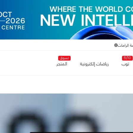
ة الرامات🔴
5/10
تسوق
توب
رياضات إلكترونية
المتجر