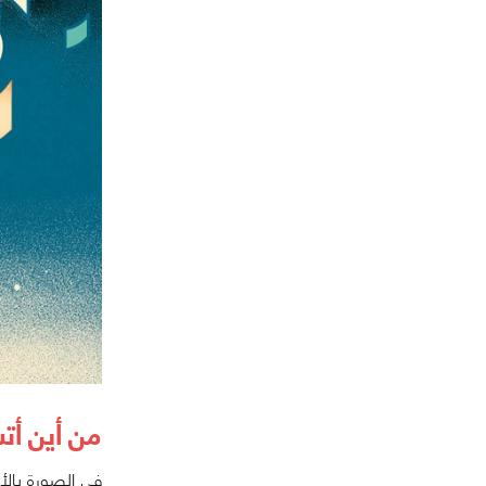
من أين أتت الـ LK-99