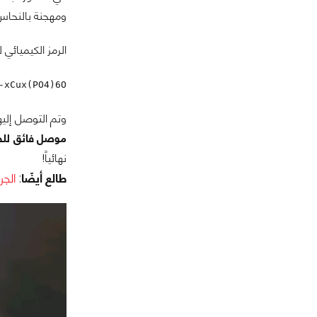
ومهجنة بالنحاس
الرمز الكيميائي لمادة 9
-xCux(PO4)6O
وتم التوصل إليها من قبل 
موصل فائق للحرا
نهائياً!
طالع أيضًا
:
الجر