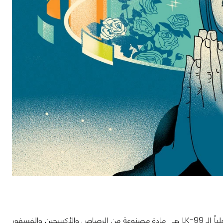
في الصورة بالأسفل تظهر الـ LK-99 وكأنها جزء من صخرة مكسورة أو ما شابه، لكن فعلياً الـ LK-99 هي مادة مصنوعة من الرصاص والأكسجين والفسفور