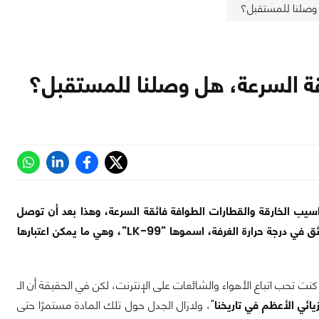
 وصلنا للمستقبل؟
ة السرعة، هل وصلنا للمستقبل؟
اسيب الخارقة والقطارات الطوافة فائقة السرعة، وهذا بعد أن توصل
فريق من الباحثين في 'جامعة كوريا' إلى مادة جديدة قادرة على توصيل الكهرباء بشكل فائق في درجة حرارة الغرفة، اسموها "LK-99"، وهي ما يمكن اعتبارها
كنت تحب اتباع الأهواء والشائعات على الإنترنت، لكن في الحقيقة أن الـ
زيائي الأعظم في تاريخنا
"، ولازال الجدل حول تلك المادة مستمرًا حتى