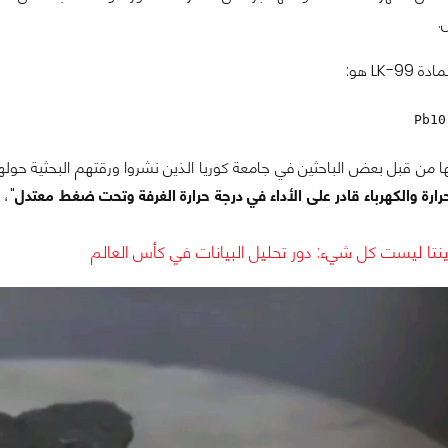
.
LK-9 هو:
Pb10
بعض الباحثين في جامعة كوريا الذين نشروا ورقتهم البحثية حولها يوم 23 يوليو 2023، وادعى هؤلاء الباحثين أن مادة 9
رة والكهرباء قادر على الأداء في درجة حرارة الغرفة وتحت ضغط معتدل
"، 
ينتا ليست كل شيء: دور تحليل البيانات في كأس العالم