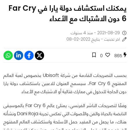
يمكنك استكشاف دولة يارا في Far Cry
6 دون الاشتباك مع الأعداء
2021-08-29 - منذ 4 سنوات
اخر تحديث - بتاريخ 2022-02-08
0
865
بحسب التصريحات القادمة من شركة Ubisoft بخصوص لعبة العالم
المفتوح Far Cry 6، سيسمح العنوان للاعبين باستكشاف دولة يارا
دون الحاجة للدخول في معارك قتالية أو الاشتباك مع الأعداء.
وفقًا لتصريحات الناشر الفرنسي، يمتلئ عالم Far Cry 6 بالموسيقى
النابضة بالحياة والفن والأصوات التي تعكس تجربة Dani Roja ونشأته
هناك، ما يجعل من المفيد حمل الأسلحة واستكشاف العالم المفتوح
الضخم مع القدرة على الاندماج مع الحشود، حيث يمكن للاعبين قيادة