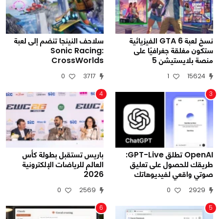
نسخ لعبة GTA 6 الفيزيائية
سلاحف النينجا تنضم إلى لعبة
ستكون مغلقة جغرافيًا على
Sonic Racing:
منصة بلايستيشن 5
CrossWorlds
0
3717
1
15624
4
3
OpenAI تطلق GPT-Live:
باريس تستقبل بطولة كأس
طريقك للحصول على تعليق
العالم للرياضات الإلكترونية
صوتي واقعي لفيديوهاتك
2026
0
2569
0
2929
6
5