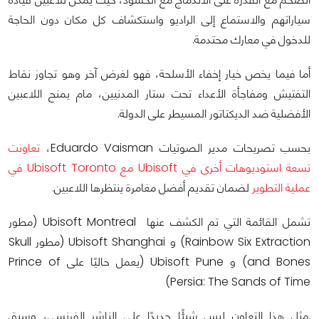
سياراتهم والاستماع إلى الراديو واستكشاف كل مكان دون الحاجة
للدخول في معارك محتدمة.
أما فيما يخص خيار إخفاء الأسلحة، فهو لغرض آخر وهو تجاوز نقاط
التفتيش ومفاجأة الأعداء تحت ستار المدنيين، مام يمنح اللاعبين
الأفضلية ضد الديكتاتور المسيطر على الدولة.
بحسب تصريحات مدير الصوتيات Eduardo Vaisman،
تعاونت
تسعة استوديوهات أخرى في Ubisoft مع Ubisoft Toronto في
عملية التطوير
لضمان تقديم أفضل مغامرة ينتظرها اللاعبين.
تشمل القائمة التي تم الكشف عنها Ubisoft Montreal (مطور
Rainbow Six Extraction) و Ubisoft Shanghai (مطور Skull
and Bones) و Ubisoft Pune (يعمل حاليًا على Prince of
Persia: The Sands of Time)
.مثل هذا التعاون ليس شيئًا جديدًا على الناشر الفرنسي، وسبق