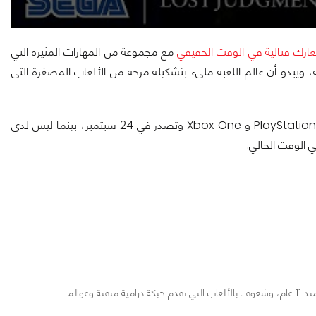
مع مجموعة من المهارات المثيرة التي
، ويبدو أن عالم اللعبة مليء بتشكيلة مرحة من الألعاب المصغرة التي
تم الإعلان عن اللعبة لـ PlayStation 5 و Xbox Series X | S و PlayStation 4 و Xbox One وتصدر في 24 سبتمبر، بينما ليس لدى
مراجع ومحرر لأخبار ألعاب الفيديو والمجال التقني منذ 11 عام، وشغوف بالألعاب التي تقدم حبكة درامية متقنة وعوالم