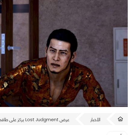
الأخبار
عرض Lost Judgment يركز على طاقم التمثيل الغربي