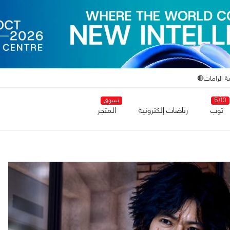
ة الرامات🔴
5/10
تسوق
توب
رياضات إلكترونية
المتجر