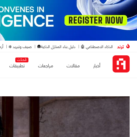
ترند
الذكاء الاصطناعي 🤖
دليل بناء المنازل الذكية🛖
صيف وتبريد ❄️
أزم
مُحدّث
أخبار
مقالات
مراجعات
تطبيقات