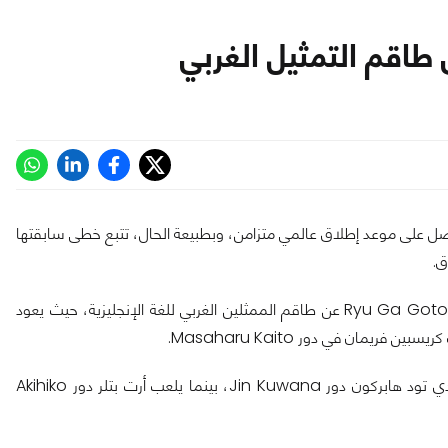
Lost Judgem هي أول لعبة في مسار سلسلة Yakuza تحصل على موعد إطلاق عالمي متزامن، وبطبيعة الحال، تتبع خطى سابقتها
في مقطع دعائي جديد تم إصداره حديثًا كشف المطور Ryu Ga Gotoku Studio عن طاقم الممثلين الغربي للغة الإنجليزية، حيث يعود
بحسب الفيديو، سوف يلعب مات كينج دور Kazuki Soma، وسيؤدي تود هابركون دور Jin Kuwana، بينما يلعب أرت بتلر دور Akihiko