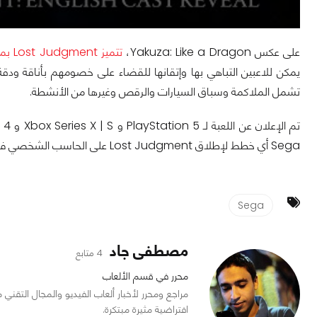
على عكس Yakuza: Like a Dragon،
تتميز Lost Judgment بمعارك قتالية في الوقت الحقيقي
يمكن للاعبين التباهي بها وإتقانها للقضاء على خصومهم بأناقة ودقة
تشمل الملاكمة وسباق السيارات والرقص وغيرها من الأنشطة.
Sega أي خطط لإطلاق Lost Judgment على الحاسب الشخصي في الوقت الحالي.
Sega
مصطفى جاد
4 متابع
محرر في قسم الألعاب
افتراضية مثيرة مبتكرة.