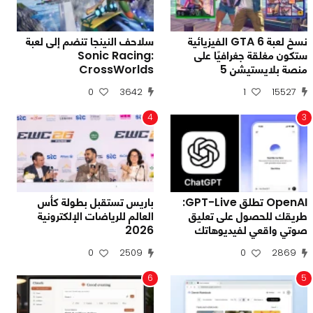
نسخ لعبة GTA 6 الفيزيائية
سلاحف النينجا تنضم إلى لعبة
ستكون مغلقة جغرافيًا على
Sonic Racing:
منصة بلايستيشن 5
CrossWorlds
0
3642
1
15527
4
3
OpenAI تطلق GPT-Live:
باريس تستقبل بطولة كأس
طريقك للحصول على تعليق
العالم للرياضات الإلكترونية
صوتي واقعي لفيديوهاتك
2026
0
2509
0
2869
6
5