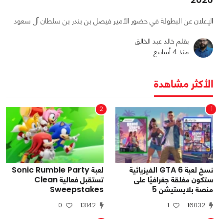
الإعلان عن البطولة في حضور الأمير فيصل بن بندر بن سلطان آل سعود
بقلم خالد عبد الخالق
منذ 4 أسابيع
الأكثر مشاهدة
2
1
نسخ لعبة GTA 6 الفيزيائية
لعبة Sonic Rumble Party
ستكون مغلقة جغرافيًا على
تستقبل فعالية Clean
منصة بلايستيشن 5
Sweepstakes
0
13142
1
16032