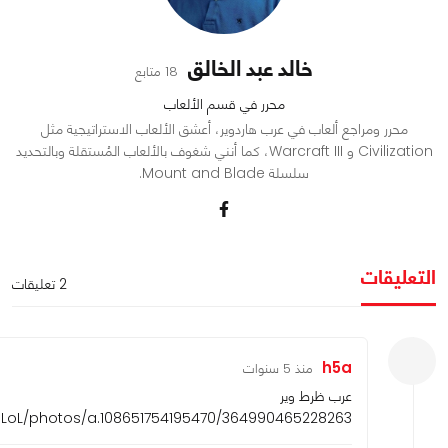
خالد عبد الخالق
18 متابع
محرر في قسم الألعاب
محرر ومراجع ألعاب في عرب هاردوير، أعشق الألعاب الاستراتيجية مثل
Civilization و Warcraft III، كما أنني شغوف بالألعاب المُستقلة وبالتحديد
سلسلة Mount and Blade.
التعليقات
2 تعليقات
h5a
منذ 5 سنوات
عرب ظرط وير
oL/photos/a.108651754195470/364990465228263/