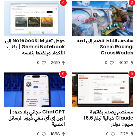
4
3
سلاحف النينجا تنضم إلى لعبة
جوجل تغيّر NotebookLM إلى
Sonic Racing:
Gemini Notebook | يكتب
CrossWorlds
الأكواد وينفذها بنفسه
0
2619
0
4002
6
5
مستخدم يصدم بفاتورة
ChatGPT مجاني بلا حدود |
Claude خيالية تبلغ 16.6
أوبن إي آي تلغي قيود الرسائل
مليون دولار
النصية
0
1858
0
2178