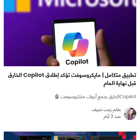
تطبيق متكامل | مايكروسوفت تؤكد إطلاق Copilot الخارق
قبل نهاية العام
Copilotالخارق يجمع أدوات مايكروسوفت 🤖
بقلم زينب شريف
منذ 3 أيام