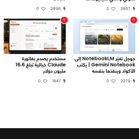
0
2498
0
2857
6
5
جوجل تغيّر NotebookLM إلى
مستخدم يصدم بفاتورة
Gemini Notebook | يكتب
Claude خيالية تبلغ 16.6
الأكواد وينفذها بنفسه
مليون دولار
0
1847
0
2279