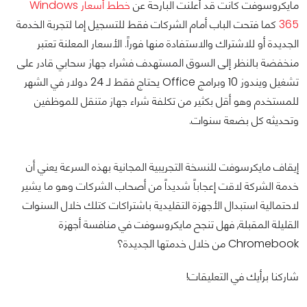
مايكروسوفت كانت قد أعلنت البارحة عن
خطط أسعار Windows
365
كما فتحت الباب أمام الشركات فقط للتسجيل إما لتجربة الخدمة
الجديدة أو للاشتراك والاستفادة منها فوراً. الأسعار المعلنة تعتبر
منخفضة بالنظر إلى السوق المستهدف فشراء جهاز سحابي قادر على
تشغيل ويندوز 10 وبرامج Office يحتاج فقط لـ 24 دولار في الشهر
للمستخدم وهو أقل بكثير من تكلفة شراء جهاز متنقل للموظفين
وتحديثه كل بضعة سنوات.
إيقاف مايكرسوفت للنسخة التجريبية المجانية بهذه السرعة يعني أن
خدمة الشركة لاقت إعجاباً شديداً من أصحاب الشركات وهو ما يشير
لاحتمالية استبدال الأجهزة التقليدية باشتراكات كتلك خلال السنوات
القليلة المقبلة, فهل تنجح مايكروسوفت في منافسة أجهزة
Chromebook من خلال خدمتها الجديدة؟
شاركنا برأيك في التعليقات!