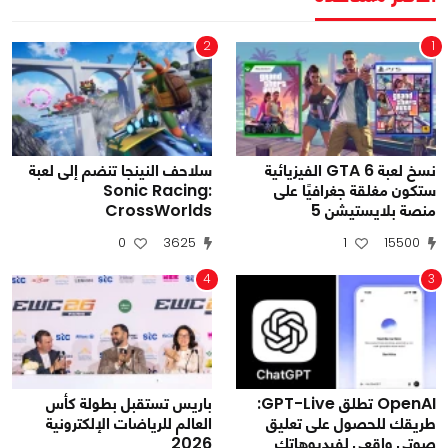
2
1
نسخ لعبة GTA 6 الفيزيائية
سلاحف النينجا تنضم إلى لعبة
ستكون مغلقة جغرافيًا على
Sonic Racing:
منصة بلايستيشن 5
CrossWorlds
0
3625
1
15500
4
3
OpenAI تطلق GPT-Live:
باريس تستقبل بطولة كأس
طريقك للحصول على تعليق
العالم للرياضات الإلكترونية
صوتي واقعي لفيديوهاتك
2026