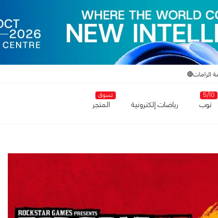
ة الرامات🔴
5/10
تسوق
توب
رياضات إلكترونية
المتجر