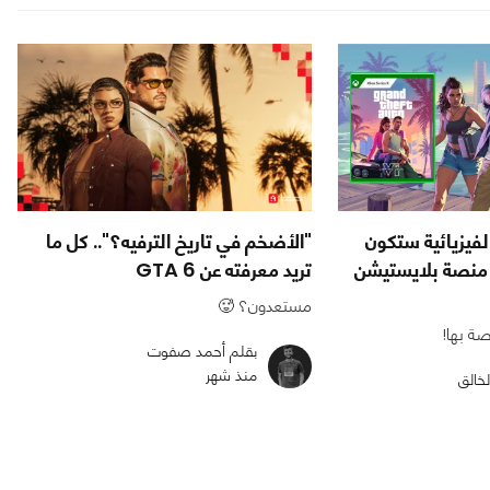
خ لعبة GTA 6 الفيزيائية ستكون
"الأضخم في تاريخ الترفيه؟".. كل ما
ى منصة بلايستيشن
تريد معرفته عن GTA 6
مستعدون؟ 🥵
صة بها!
بقلم أحمد صفوت
منذ شهر
لخالق