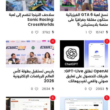
نسخ لعبة GTA 6 الفيزيائية
سلاحف النينجا تنضم إلى لعبة
ستكون مغلقة جغرافيًا على
Sonic Racing:
منصة بلايستيشن 5
CrossWorlds
0
3792
1
15747
4
3
OpenAI تطلق GPT-Live:
باريس تستقبل بطولة كأس
طريقك للحصول على تعليق
العالم للرياضات الإلكترونية
صوتي واقعي لفيديوهاتك
2026
0
2634
0
2993
6
5