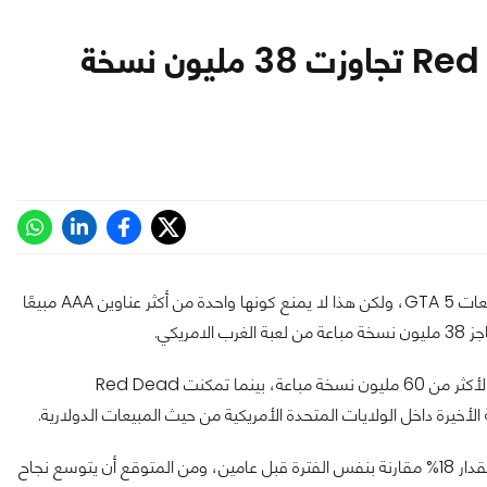
مبيعات Red Dead Redemption 2 تجاوزت 38 مليون نسخة
ربما لم تتمكن Red Dead Redemption 2 من الوصول لنصف مبيعات GTA 5، ولكن هذا لا يمنع كونها واحدة من أكثر عناوين AAA مبيعًا
بحسب بيان الناشر، وصل إجمالي مبيعات السلسلة المكونة من 3 أجزاء لأكثر من 60 مليون نسخة مباعة، بينما تمكنت Red Dead
من جهة أخرى ازدادت القاعدة الجماهيرية للعبة Red Dead Online بمقدار 18% مقارنة بنفس الفترة قبل عامين، ومن المتوقع أن يتوسع نجاح