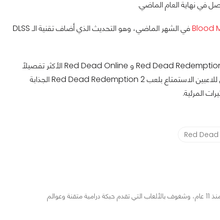
صل في نهاية العام الماضي.
في الشهر الماضي، وهو التحديث الذي أضاف تقنية الـ DLSS
تساعد تقنية NVIDIA DLSS لاعبي GeForce في الاستمتاع بتجربة Red Dead Redemption 2 و Red Dead Online الأكثر تفصيلاً
وإغراقًا وإثارة. مع تعزيز الأداء بنسبة تصل إلى ٪45 عند دقة 4K، ويمكن للاعبين الاستمتاع بلعب Red Dead Redemption 2 الجذابة
رات المرئية.
Red Dead
مراجع ومحرر لأخبار ألعاب الفيديو والمجال التقني منذ 11 عام، وشغوف بالألعاب التي تقدم حبكة درامية متقنة وعوالم