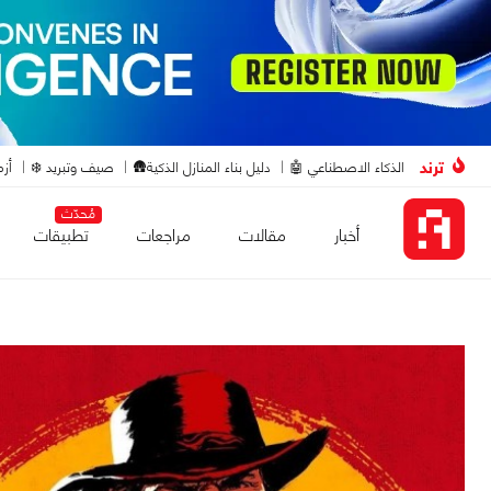
ترند
الذكاء الاصطناعي 🤖
دليل بناء المنازل الذكية🛖
صيف وتبريد ❄️
أزم
مُحدّث
أخبار
مقالات
مراجعات
تطبيقات