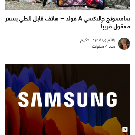
سامسونج جالاكسي A فولد – هاتف قابل للطي بسعر
معقول قريباً
بقلم وردة عبد الحكيم
منذ 4 سنوات
0
0
3920