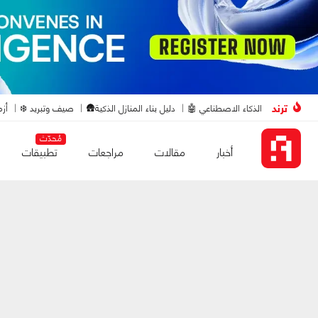
ترند
الذكاء الاصطناعي 🤖
دليل بناء المنازل الذكية🛖
صيف وتبريد ❄️
أزم
مُحدّث
أخبار
مقالات
مراجعات
تطبيقات