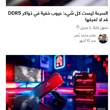
السرعة ليست كل شيء: عيوب خفية في ذواكر DDR5
قد لا تعرفها
تمهل قليلًا يا عزيزي ✋️
بقلم محمد زُهير
منذ 10 أشهر
0
0
2686