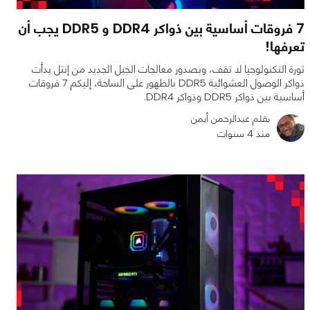
7 فروقات أساسية بين ذواكر DDR4 و DDR5 يجب أن
تعرفها!
ثورة التكنولوجيا لا تقف، وبصدور معالجات الجيل الجديد من إنتل بدأت
ذواكر الوصول العشوائية DDR5 بالظهور على الساحة، إليكم 7 فروقات
أساسية بين ذواكر DDR5 وذواكر DDR4.
بقلم عبدالرحمن أيمن
منذ 4 سنوات
1
5
23618