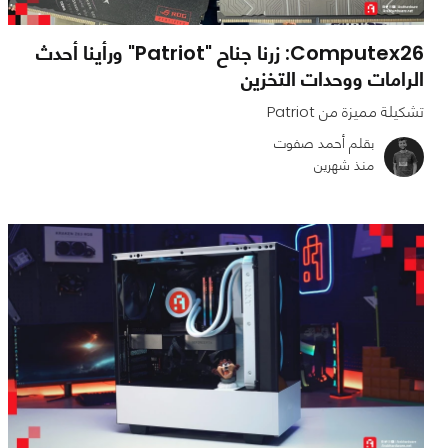
Computex26: زرنا جناح "Patriot" ورأينا أحدث
الرامات ووحدات التخزين
تشكيلة مميزة من Patriot
بقلم أحمد صفوت
منذ شهرين
0
0
757