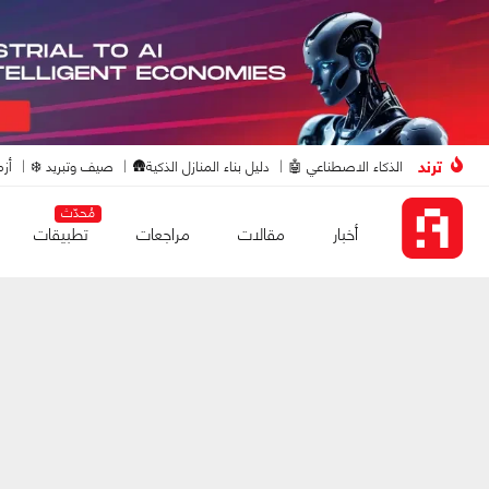
ترند
الذكاء الاصطناعي 🤖
دليل بناء المنازل الذكية🛖
صيف وتبريد ❄️
أزم
مُحدّث
أخبار
مقالات
مراجعات
تطبيقات