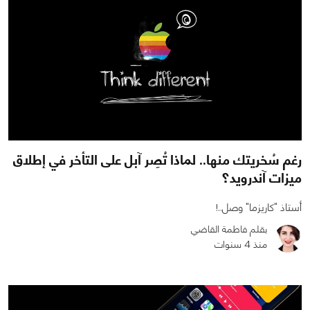
رغم سُخريتك منها.. لماذا تُصِر آبل على التأخر في إطلاق
ميزات آندرويد؟
أستاذ "كاريزما" وصل..!
بقلم فاطمة القاضي
منذ 4 سنوات
0
3
7573