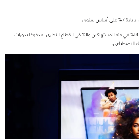
وشهد قطاع الأنظمة الشخصية ارتفاعًا في عدد الوحدات المباعة بنسبة 14% في فئة المستهلكين و11% في القطاع التجاري، مدفوعًا بدورات