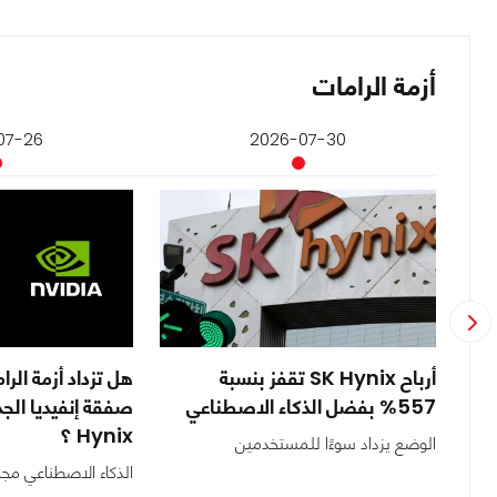
أزمة الرامات
07-26
2026-07-30
ا
أرباح SK Hynix تقفز بنسبة
هل تزداد أزمة الرا
557% بفضل الذكاء الاصطناعي
Hynix ؟
الوضع يزداد سوءًا للمستخدمين
الذكاء الاصطناعي مجددً