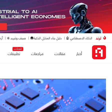
ترند
الذكاء الاصطناعي 🤖
دليل بناء المنازل الذكية🛖
صيف وتبريد ❄️
أزم
مُحدّث
أخبار
مقالات
مراجعات
تطبيقات