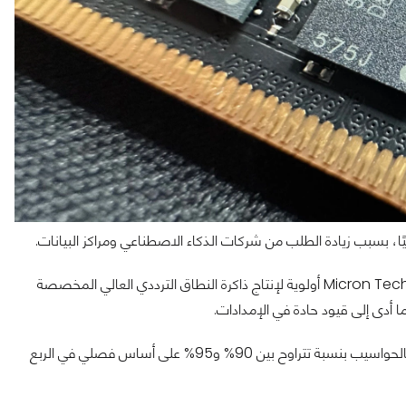
وتمنح شركات تصنيع الذاكرة مثل Samsung وSK hynix وMicron Technology أولوية لإنتاج ذاكرة النطاق الترددي العالي المخصصة
أدى إلى قيود حادة في الإمدادات.
وتتوقع مؤسسة TrendForce أن ترتفع أسعار عقود DRAM الخاصة بالحواسيب بنسبة تتراوح بين 90% و95% على أساس فصلي في الربع