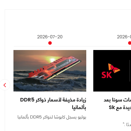
2026-07-20
2026-
مات سوءًا بعد
زيادة مخيفة لأسعار ذواكر DDR5
صفقة إنفيديا الجديدة مع Sk
بألمانيا
عمره أ
يوليو يسجل كابوسًا لذواكر DDR5 بألمانيا
كل ه
ا :"