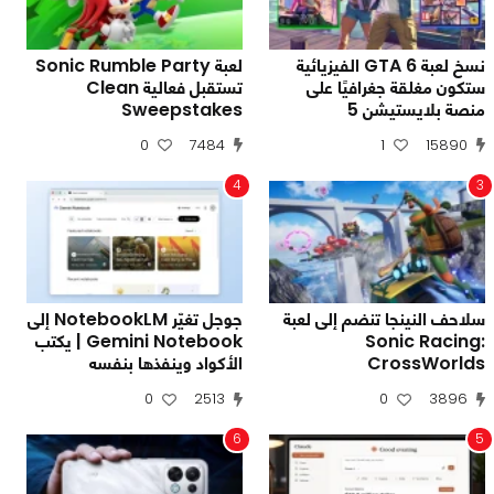
نسخ لعبة GTA 6 الفيزيائية
لعبة Sonic Rumble Party
ستكون مغلقة جغرافيًا على
تستقبل فعالية Clean
منصة بلايستيشن 5
Sweepstakes
0
7484
1
15890
4
3
سلاحف النينجا تنضم إلى لعبة
جوجل تغيّر NotebookLM إلى
Sonic Racing:
Gemini Notebook | يكتب
CrossWorlds
الأكواد وينفذها بنفسه
0
2513
0
3896
6
5