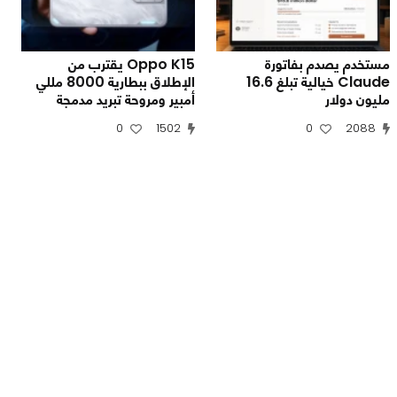
مستخدم يصدم بفاتورة
Oppo K15 يقترب من
Claude خيالية تبلغ 16.6
الإطلاق ببطارية 8000 مللي
مليون دولار
أمبير ومروحة تبريد مدمجة
0
1502
0
2088