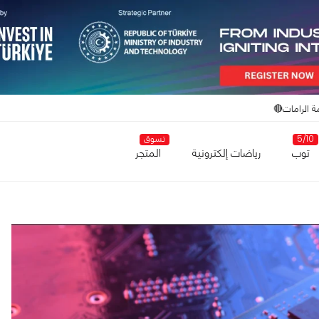
ة الرامات🔴
5/10
تسوق
توب
رياضات إلكترونية
المتجر