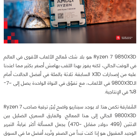
Ryzen 7 9850X3D هو بلا شك مُعالج الألعاب الأقوى في العالم
في الوقت الحالي، لكنه يفوز بهذا اللقب بهامش أصغر بكثير مما اعتدنا
عليه من إصدارات X3D السابقة. ثلاثة بالمئة في أفضل الحالات أمام
الـ9800X3D في الألعاب، مع تفوّق في النواة الواحدة يصل إلى ~7-
8% في الإنتاجية.
المُفارقة تكمن هنا: لا يوجد سيناريو واضح يُبرّر ترقية صاحب Ryzen 7
9800X3D الحالي إلى هذا المعالج. والفارق السعري الضئيل بين
الاثنَين (499 دولار مقابل ~470) يجعل المسألة أكثر غرابةً. التبرير
الوحيد المقبول هو إذا كنت تبدأ من الصفر وتُريد أفضل ما في السوق