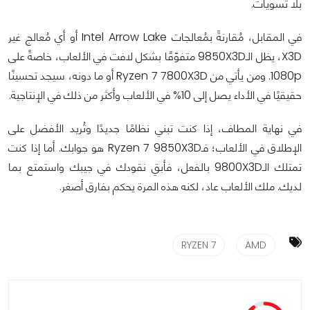
بلا تسويات.
في المقابل، مُقارنةً بمُعالجات Intel Arrow Lake أو أي مُعالج غير
X3D، يظل الـ9850X3D متفوّقًا بشكل لافت في الألعاب، خاصةً على
1080p. ومن يأتي من Ryzen 7 7800X3D أو ما دونه، سيجد تحسينًا
حقيقيًا في الأداء يصل إلى 10% في الألعاب وأكثر من ذلك في الإنتاجية.
في نهاية المطاف، إذا كنت تبني نظامًا جديدًا وتُريد الأفضل على
الإطلاق في الألعاب؛ فـRyzen 7 9850X3D هو جوابك. أما إذا كنت
تمتلك الـ9800X3D بالفعل، فأبقِ نقودك في جيبك واستمتع بما
لديك. ملك الألعاب عاد، لكنه هذه المرة يحكم بفارق أصغر.
RYZEN 7
AMD