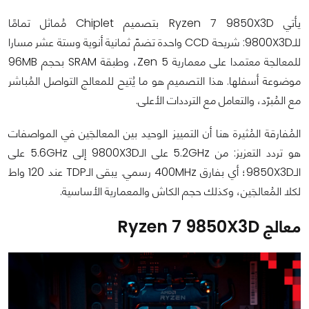
يأتي Ryzen 7 9850X3D بتصميم Chiplet مُماثل تمامًا
للـ9800X3D: شريحة CCD واحدة تضمّ ثمانية أنوية وستة عشر مسارا
للمعالجة معتمدا على معمارية Zen 5، وطبقة SRAM بحجم 96MB
موضوعة أسفلها. هذا التصميم هو ما يُتيح للمعالج التواصل المُباشر
مع المُبرّد، والتعامل مع الترددات الأعلى.
المُفارقة المُثيرة هنا أن التمييز الوحيد بين المعالجَين في المواصفات
هو تردد التعزيز: من 5.2GHz على الـ9800X3D إلى 5.6GHz على
الـ9850X3D؛ أي بفارق 400MHz رسمي. يبقى الـTDP عند 120 واط
لكلا المُعالجَين، وكذلك حجم الكاش والمعمارية الأساسية.
معالج Ryzen 7 9850X3D