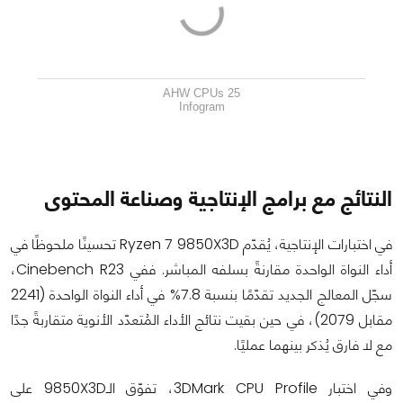
AHW CPUs 25
Infogram
النتائج مع برامج الإنتاجية وصناعة المحتوى
في اختبارات الإنتاجية، يُقدّم Ryzen 7 9850X3D تحسينًا ملحوظًا في
أداء النواة الواحدة مقارنةً بسلفه المباشر. ففي Cinebench R23،
سجّل المعالج الجديد تقدّمًا بنسبة 7.8% في أداء النواة الواحدة (2241
مقابل 2079)، في حين بقيت نتائج الأداء المُتعدّد الأنوية متقاربةً جدًا
مع لا فارق يُذكر بينهما عمليًا.
وفي اختبار 3DMark CPU Profile، تفوّق الـ9850X3D على