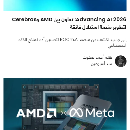
Advancing AI 2026: تعاون بين AMD وCerebras
لتطوير منصة استدلال فائقة
إلى جانب الكشف عن منصة ROCm.AI لتحسين أداء نماذج الذكاء
الاصطناعي
بقلم أحمد صفوت
منذ أسبوعين