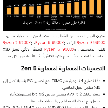
نظرة على مميزات معمارية Zen 5 الجديدة
يتكون الجيل الجديد من المُعالجات المكتبية من عدة خيارات، أبرزها:
Ryzen 9 9950X
الرائد، و
Ryzen 9 9900X
، و
Ryzen 7 9700X
للفئة المتوسطة، و
Ryzen 5 9600X
الموفّر. وتأتي نسخ X3D
الخاصة بالألعاب لاحقًا لتضع ذاكرة الكاش ثُلاثية الأبعاد فوق كل هذا.
التحسينات المعمارية لمعمارية Zen 5
دقّة تصنيع 4 نانوميتر من TSMC، مع تحسين IPC بنسبة تصل إلى
16% مقابل الجيل الماضي.
مسار بيانات AVX-512 حقيقي بعرض 512-bit لمستويات أداء
أفضل مع الذكاء الاصطناعي والحسابات العلمية.
اللوحات الأم من سلسلة AMD 800 مع دعم USB 4.0 وPCIe 5.0