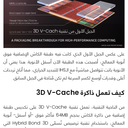
الجيل الأول من تقنية 3D V-Cach
على عكس الجيل الأول الذي كانت فيه طبقة الكاش الإضافية فوق
أنوية المعالج، أصبحت هذه الطبقة الآن أسفل الأنوية. هذا يعني أن
الأنوية باتت تتواصل مباشرةً مع الـIHS للتبديد الحراري، مما أتاح ترددات
أعلى وقدرات أوسع لكسر السرعة لم تكن مُتاحة في الجيل السابق.
كيف تعمل ذاكرة 3D V-Cache
من الناحية التقنية، تعمل تقنية 3D V-Cache على تكديس طبقة
إضافية من ذاكرة الكاش بحجم 64MB فأكثر فوق -أو أسفل- أنوية
المعالج، باستخدام تقنية ترصيص تُسمّى Hybrid Bond 3D التي