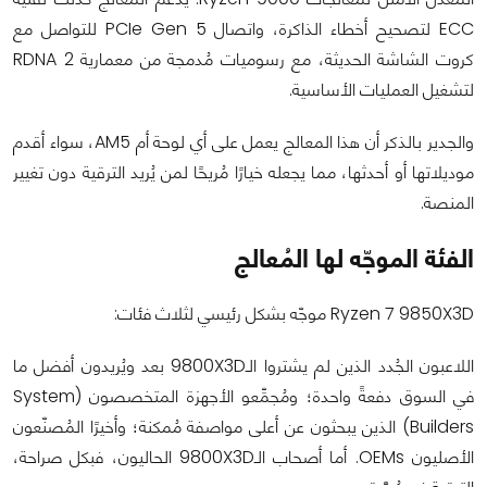
ECC لتصحيح أخطاء الذاكرة، واتصال PCIe Gen 5 للتواصل مع
كروت الشاشة الحديثة، مع رسوميات مُدمجة من معمارية RDNA 2
لتشغيل العمليات الأساسية.
والجدير بالذكر أن هذا المعالج يعمل على أي لوحة أم AM5، سواء أقدم
موديلاتها أو أحدثها، مما يجعله خيارًا مُريحًا لمن يُريد الترقية دون تغيير
المنصة.
الفئة الموجّه لها المُعالج
Ryzen 7 9850X3D موجّه بشكل رئيسي لثلاث فئات:
اللاعبون الجُدد الذين لم يشتروا الـ9800X3D بعد ويُريدون أفضل ما
في السوق دفعةً واحدة؛ ومُجمِّعو الأجهزة المتخصصون (System
Builders) الذين يبحثون عن أعلى مواصفة مُمكنة؛ وأخيرًا المُصنّعون
الأصليون OEMs. أما أصحاب الـ9800X3D الحاليون، فبكل صراحة،