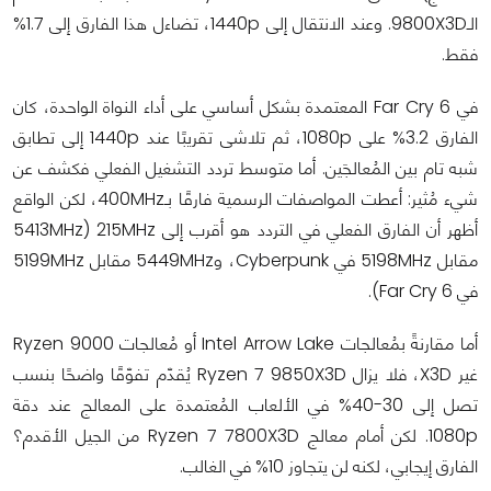
الـ9800X3D. وعند الانتقال إلى 1440p، تضاءل هذا الفارق إلى 1.7%
فقط.
في Far Cry 6 المعتمدة بشكل أساسي على أداء النواة الواحدة، كان
الفارق 3.2% على 1080p، ثم تلاشى تقريبًا عند 1440p إلى تطابق
شبه تام بين المُعالجَين. أما متوسط تردد التشغيل الفعلي فكشف عن
شيء مُثير: أعطت المواصفات الرسمية فارقًا بـ400MHz، لكن الواقع
أظهر أن الفارق الفعلي في التردد هو أقرب إلى 215MHz (5413MHz
مقابل 5198MHz في Cyberpunk، و5449MHz مقابل 5199MHz
في Far Cry 6).
أما مقارنةً بمُعالجات Intel Arrow Lake أو مُعالجات Ryzen 9000
غير X3D، فلا يزال Ryzen 7 9850X3D يُقدّم تفوّقًا واضحًا بنسب
تصل إلى 30-40% في الألعاب المُعتمدة على المعالج عند دقة
1080p. لكن أمام معالج Ryzen 7 7800X3D من الجيل الأقدم؟
الفارق إيجابي، لكنه لن يتجاوز 10% في الغالب.