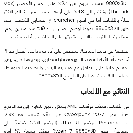
الـ9800X3D بنسب تتراوح بين 2.4% على الحِمل الأقصى (Max
Threads) وترتفع إلى 4.8% على أربعة خيوط، وهو النطاق الأكثر
صلةً بالألعاب. أما في اختبار y-cruncher الحسابي المُكثف، فقد
أظهر الـ9850X3D تفوّقًا أوضح يصل إلى 19.7% عند مليارَي رقم،
وهذا مرتبط بالترددات الأعلى وقدرتها على الحفاظ على أداء مُستدام.
الخلاصة في جانب الإنتاجية: ستحصل على أداء نواة واحدة أفضل بفارق
مُلاحَظ، أما الأداء المُتعدّد الأنوية فعمليًا مُتطابق. وبطبيعة الحال، يبقى
المعالج قادرًا على التعامل مع مشاريع الريندر والتصميم المتوسطة
بكفاءة عالية، تمامًا كما كان الحال مع الـ9800X3D.
النتائج مع الألعاب
في الألعاب، صحّت توقّعات AMD بشكل دقيق للغاية، إلى حدّ الإحراج
أحيانًا. ففي Cyberpunk 2077 على دقّة 1080p مع DLSS
Performance ووضع Ultra RT (الوضع الأشدّ ضغطًا على
المعالج)، حقّق Ryzen 7 9850X3D تقدّمًا بنسبة 3% أمام