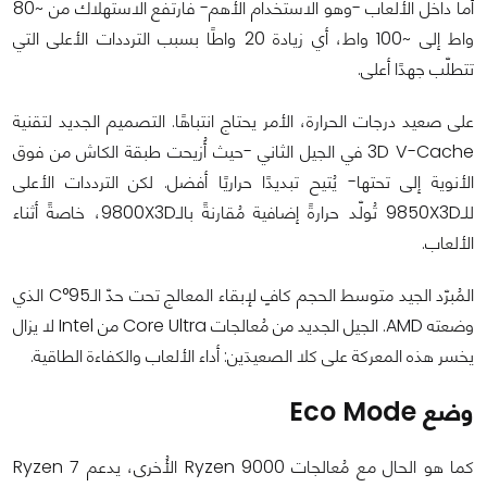
أما داخل الألعاب -وهو الاستخدام الأهم- فارتفع الاستهلاك من ~80
واط إلى ~100 واط، أي زيادة 20 واطًا بسبب الترددات الأعلى التي
تتطلّب جهدًا أعلى.
على صعيد درجات الحرارة، الأمر يحتاج انتباهًا. التصميم الجديد لتقنية
3D V-Cache في الجيل الثاني -حيث أُزيحت طبقة الكاش من فوق
الأنوية إلى تحتها- يُتيح تبديدًا حراريًا أفضل. لكن الترددات الأعلى
للـ9850X3D تُولّد حرارةً إضافية مُقارنةً بالـ9800X3D، خاصةً أثناء
الألعاب.
المُبرّد الجيد متوسط الحجم كافٍ لإبقاء المعالج تحت حدّ الـ95°C الذي
وضعته AMD. الجيل الجديد من مُعالجات Core Ultra من Intel لا يزال
يخسر هذه المعركة على كلا الصعيدَين: أداء الألعاب والكفاءة الطاقية.
وضع Eco Mode
كما هو الحال مع مُعالجات Ryzen 9000 الأُخرى، يدعم Ryzen 7