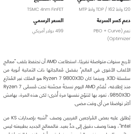
120 واط TDP / 162 واط MTP
TSMC 4nm FinFET
دعم كسر السرعة
السعر الرسمي
نعم (PBO + Curve
499 دولار أمريكي
Optimizer)
لأربع سنوات متواصلة تقريبًا، استطاعت AMD أن تحتفظ بلقب "معالج
الألعاب الأقوى في العالم" بفضل مُعالجاتها ذات الثمانية أنوية من
سلسلة X3D. وبينما كان Ryzen 7 9800X3D هو الملك غير المُنازَع
منذ إطلاقه، تُقدّم AMD اليوم نسخةً محسّنة تحت مُسمّى Ryzen 7
9850X3D، تعود بها لتتوّج نفسها مرة أُخرى؛ لكن هذه المرة، بهامش
أكثر تواضعًا من أي وقت مضى.
يُطلق عليه بعض المُراجعين الغربيين وصف "أشبه بإصدارات KS من
Intel"، وهذا وصف دقيق إلى حدٍّ بعيد. فالمعالج الجديد بطبيعته ليس