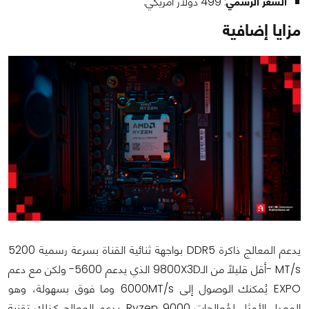
السعر الرسمي
: 499 دولار أمريكي.
مزايا إضافية
يدعم المعالج ذاكرة DDR5 بواجهة ثنائية القناة بسرعة رسمية 5200
MT/s -أقل قليلًا من الـ9800X3D الذي يدعم 5600- ولكن مع دعم
EXPO يُمكنك الوصول إلى 6000MT/s وما فوق بسهولة، وهو
المعدل الأمثل لمُعالجات Ryzen 9000. يدعم المعالج كذلك تقنية