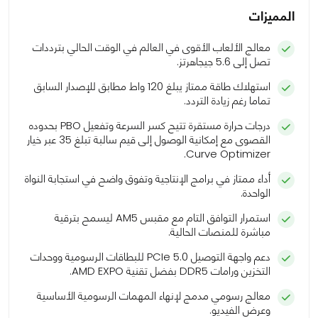
المميزات
معالج الألعاب الأقوى في العالم في الوقت الحالي بترددات
تصل إلى 5.6 جيجاهرتز.
استهلاك طاقة ممتاز يبلغ 120 واط مطابق للإصدار السابق
تماما رغم زيادة التردد.
درجات حرارة مستقرة تتيح كسر السرعة وتفعيل PBO بحدوده
القصوى مع إمكانية الوصول إلى قيم سالبة تبلغ 35 عبر خيار
Curve Optimizer.
أداء ممتاز في برامج الإنتاجية وتفوق واضح في استجابة النواة
الواحدة.
استمرار التوافق التام مع مقبس AM5 ليسمح بترقية
مباشرة للمنصات الحالية.
دعم واجهة التوصيل PCIe 5.0 للبطاقات الرسومية ووحدات
التخزين ورامات DDR5 بفضل تقنية AMD EXPO.
معالج رسومي مدمج لإنهاء المهمات الرسومية الأساسية
وعرض الفيديو.