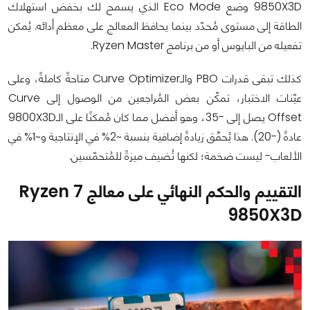
9850X3D وضع Eco Mode الذي يسمح لك بخفض استهلاك
الطاقة إلى مستوى مُحدّد بينما يحافظ المعالج على معظم أدائه. يُمكن
تفعيله من البايوس أو من برنامج Ryzen Master.
كذلك تبقى قدرات PBO والـCurve Optimizer متاحةً كاملةً، وعلى
عيّنات الاختبار، تمكّن بعض المُراجعين من الوصول إلى Curve
Offset يصل إلى -35، وهو أفضل مما كان مُمكنًا على الـ9800X3D
عادةً (-20). هذا يُحقّق زيادةً إضافية بنسبة ~2% في الإنتاجية و~1% في
الألعاب- ليست ضخمة؛ لكنها تُضيف ميزةً للمُتحمّسين.
التقييم والحكم النهائي على معالج Ryzen 7
9850X3D