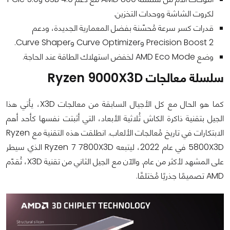
لكروت الشاشة ووحدات التخزين.
قدرات كسر سرعة مُحسّنة بفضل المعمارية الجديدة، ودعم
Precision Boost 2 وCurve Optimizer وCurve Shaper.
وضع AMD Eco Mode لخفض استهلاك الطاقة عند الحاجة.
سلسلة معالجات Ryzen 9000X3D
كما هو الحال مع كل الأجيال السابقة من معالجات X3D، يأتي هذا
الجيل بتقنية ذاكرة الكاش ثُلاثية الأبعاد، التي أثبتت نفسها كأحد أهم
الابتكارات في تاريخ مُعالجات الألعاب. انطلقت هذه التقنية مع Ryzen
5800X3D في عام 2022، ليتبعه Ryzen 7 7800X3D الذي سيطر
على المشهد لأكثر من عام. والآن مع الجيل الثاني من تقنية X3D، تُقدّم
AMD تصميمًا جذريًا مُختلفًا.