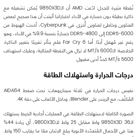
نُقطة مثيرة للجدل: ادّعت AMD أن الـ9850X3D يُمكن تشغيله مع
ذاكرة بطيئة دون خسارة في الأداء. اختباراتنا أثبتت أن هذا صحيح لبعض
العناوين وخاطئ لعناوين أُخرى. في Cyberpunk، أحدث الهبوط من
DDR5-6000 إلى DDR5-4800 خسارةً بنسبة 9.9% في الأداء، وهو
رقم غير مُهمَل أبدًا. أما Far Cry 6 فلم يتأثر تقريبًا بتغيير الذاكرة.
الخلاصة: الـ6000 MT/s لا تزال هي النقطة المثالية، وعليك استهداف
5600 MT/s كحدٍّ أدنى مقبول.
درجات الحرارة واستهلاك الطاقة
نقيس درجات الحرارة في ثلاثة سيناريوهات: تحت ضغط AIDA64
المُكثّف، مع الريندر على Blender، وداخل الألعاب على دقة 4K.
الصورة الكاملة لاستهلاك الطاقة: في العمليات أحادية الخيط يستهلك
الـ9850X3D 36 واط مقابل 25 واط للـ9800X3D، أي زيادة 44%
هنا. في الأحمال المُتعدّدة الأنوية يبلغ الاثنان معًا ما يقارب 150 واط.