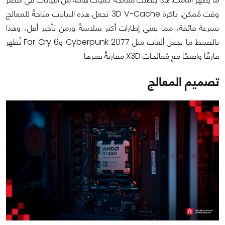
وقت مُمكن. ذاكرة 3D V-Cache تجعل هذه البيانات متاحةً للمعالج
بسرعة فائقة، مما يعني إطارات أكثر سلاسةً وزمن تأخير أقل، وهذا
بالضبط ما يجعل ألعاب مثل Cyberpunk 2077 وFar Cry 6 تُظهر
فارقًا واضحًا مع مُعالجات X3D مقارنةً بغيرها.
تصميم المعالج