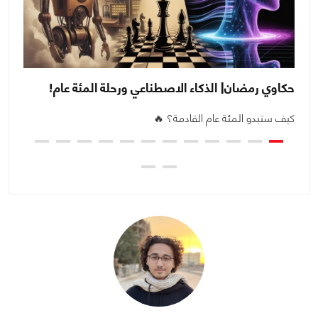
حكاوي رمضان| الذكاء الاصطناعي ورحلة المئة عام!
رم
بش
كيف ستبدو المئة عام القادمة؟ 🔥
أح