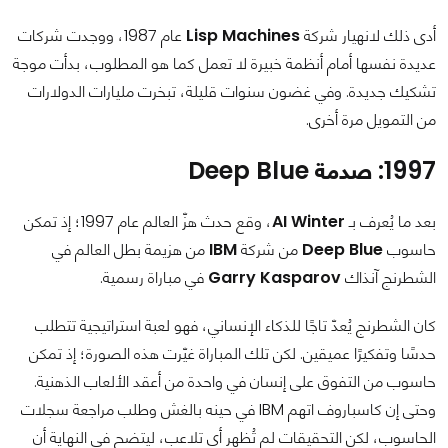
أدى ذلك لانهيار شركة
Lisp Machines
عام 1987، ووجدت شركات
عديدة نفسها أمام أنظمة خبيرة لا تعمل كما هو المطلوب، بدأت موجة
تشكيك جديدة. وفي غضون سنوات قليلة، تبخرت مليارات الدولارات
من التمويل مرة أخرى.
1997: صدمة Deep Blue
بعد ما يُعرف بـ
AI Winter
، وقع حدث هزّ العالم عام 1997؛ إذ تمكن
حاسوب
Deep Blue
من شركة
IBM
من هزيمة بطل العالم في
الشطرنج آنذاك
Garry Kasparov
في مباراة رسمية.
كان الشطرنج يُعدّ تاجًا للذكاء الإنساني، فهو لعبة استراتيجية تتطلب
حدسًا وتفكيرًا عميقين. لكن تلك المباراة غيّرت هذه الصورة؛ إذ تمكن
حاسوب من التفوق على إنسان في واحدة من أعقد الألعاب الذهنية.
وحتى إن كاسباروف اتهم IBM في حينه بالغش وطلب مراجعة سجلات
الحاسوب، لكن التحقيقات لم تُظهر أي تلاعب، ليتضح في النهاية أن