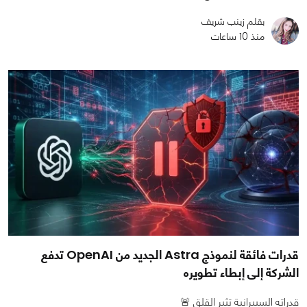
بقلم زينب شريف
منذ 10 ساعات
قدرات فائقة لنموذج Astra الجديد من OpenAI تدفع
الشركة إلى إبطاء تطويره
قدراته السيبرانية تثير القلق 🚨