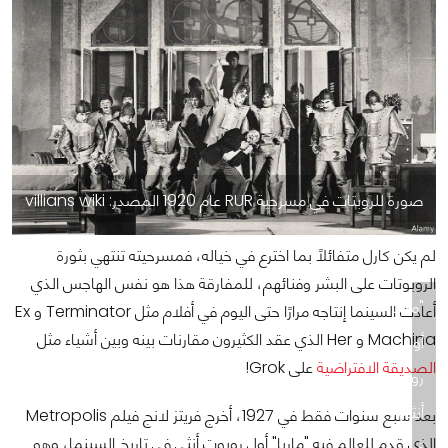
صورة للروبتات في مسرحية RUR عام 1920 المصدر: villians wiki
لم يكن كارل متفائلًا بما اخترع في خياله، فمسرحيته تنتهي بثورة
الروبوتات على البشر وفنائهم، للمفارقة هذا هو نفس الهاجس الذي
"ماريا"
أعادت السينما إنتاجه مرارًا حتى اليوم في أفلام مثل Terminator و Ex
Machina و Her الذي عقد الكثيرون مقارنات بينه وبين أشياء مثل
أول
الصديقة الافتراضية
على Grok!
روبوت
أنثى
بعد سبع سنوات فقط في 1927، أخرج فريتز لانج فيلم Metropolis
الذي قدم للعالم فيه "ماريا" أول روبوت أنثى في تاريخ السينما، وهو
في