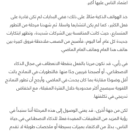
اعتماد الناس عليها أكبر.
خذ الهواتف الذكية مثالًا على ذلك؛ ففي البدايات لم تكن قادرة على
فعل الكثير، كما لم يكن انتشارها واسعًا. ثم شهدنا مرحلة من التطور
المتسارع، حيث كانت المنافسة بين الشركات شديدة، وتظهر ابتكارات
جديدة كل عام. أما اليوم، فأصبح من الصعب ملاحظة فروق كبيرة بين
هاتف هذا العام وهاتف العام الماضي.
في رأيي، قد نكون مررنا بالفعل بنقطة الانعطاف في مجال الذكاء
الاصطناعي، أو أصبحنا قريبين جدًا منها. فالتطورات في النماذج باتت
أقل وضوحًا مقارنة بما كان يحدث في الماضي. وأرجح أن تطور النماذج
اللغوية سيصبح أكثر محدودية خلال الفترة المقبلة، مع انخفاض
تدريجي في تكلفتها.
لكن من جهة أخرى، قد يعني الوصول إلى هذه المرحلة أننا سنبدأ في
رؤية المزيد من التطبيقات المفيدة فعلًا للذكاء الاصطناعي في حياة
الناس، بدلًا من الاكتفاء بميزات بسيطة أو ملخصات طويلة لا تقدم