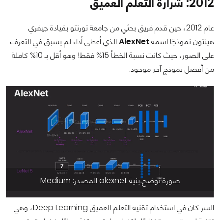
2012: شرارة التعلم العميق
عام 2012، حين قدم فريق بحثي من جامعة تورنتو بقيادة جيفري
هينتون نموذجًا اسمه
AlexNet
الذي أعطى أداء لم يسبق في التعرف
على الصور، حيث كانت نسبة الخطأ 15% فقط! وهو أقل بـ 10% كاملة
من أفضل نموذج آخر موجود.
صورة توضح بنية alexnet المصدر: Medium
السر كان في استخدام تقنية التعلم العميق Deep Learning، وهي