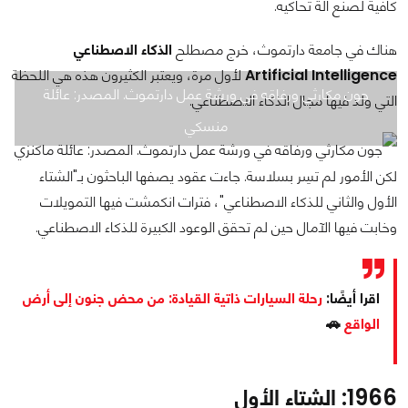
كافية لصنع آلة تحاكيه.
هناك في جامعة دارتموث، خرج مصطلح
الذكاء الاصطناعي
Artificial Intelligence
لأول مرة، ويعتبر الكثيرون هذه هي اللحظة
جون مكارثي ورفاقه في ورشة عمل دارتموث. المصدر: عائلة
التي ولد فيها مجال الذكاء الاصطناعي.
منسكي
لكن الأمور لم تسِر بسلاسة. جاءت عقود يصفها الباحثون بـ"الشتاء
الأول والثاني للذكاء الاصطناعي"، فترات انكمشت فيها التمويلات
وخابت فيها الآمال حين لم تحقق الوعود الكبيرة للذكاء الاصطناعي.
اقرا أيضًا:
رحلة السيارات ذاتية القيادة: من محض جنون إلى أرض
الواقع
🚗
1966: الشتاء الأول