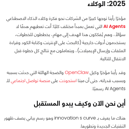
2025: الوكلاء
مؤخرًا رأينا توجها كبيرًا من الشركات نحو فكرة وكلاء الذكاء الاصطناعي
AI Agents
التي تعمل بمبدأ مختلف كليًا: أنت تعطيهم هدفًا لا
سؤالًا، وهم يُفككون هذا الهدف إلى مهام، يخططون للخطوات،
يستخدمون أدوات خارجية (كالبحث على الإنترنت وكتابة الكود وقراءة
الملفات وإرسال الإيميلات)، ويتعاملون مع نتائج كل خطوة قبل
الانتقال للتالية.
وقد رأينا مؤخرًا وكيل
OpenClaw
والضجة الهائلة التي حدثت بسببه
وبسبب قدراته، حتى أن ميتا
استحوذت
على
منصة تواصل اجتماعي
للـ
AI Agents رسميًا.
أين نحن الآن وكيف يبدو المستقبل
هناك ما يعرف بـ innovation s curve وهو رسم بياني يصف ظهور
التقنيات الجديدة وتطورها.