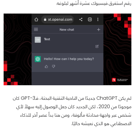
رقم استغرق فيسبوك عشرة أشهر لبلوغه.
لم يكن ChatGPT جديدًا من الناحية التقنية البحتة، فـGPT-3 كان
موجودًا من 2020، لكن الجديد كان جعل الوصول إليه سهلًا لأي
شخص عبر واجهة محادثة مألوفة، ومن هنا بدأ عصر آخر للذكاء
الاصطناعي هو الذي نعيشه حاليًا.