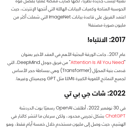
تقنية ليست جديدة نظريًا، لكنها صارت ممكنة عمليًا بفضل قوة
الحوسبة المتاحة وكميات البيانات الهائلة التي أنتجها الإنترنت، حيث
اعتمد الفريق على قاعدة بيانات ImageNet التي شملت أكثر من
مليون صورة مصنفة!
2017: الانتباه!
عام 2017، جاءت الورقة البحثية الأهم في العقد الأخير بعنوان
"
Attention Is All You Need
" من فريق جوجل DeepMind، التي
قدمت بنية المحوّل (Transformer) وهي ببساطة حجر الأساس
لجميع النماذج اللغوية الكبيرة LLMs مثل GPT وجيميناي وغيرها.
2022: شات جي بي تي
في 30 نوفمبر 2022، أطلقت OpenAI رسميًا بوت الدردشة
ChatGPT
بشكل تجريبي محدود، ولكن سرعان ما انتشر كالنار في
الهشيم، حيث وصل إلى مليون مستخدم خلال خمسة أيام فقط، وهو