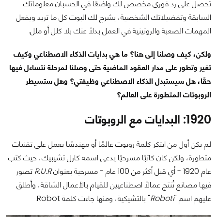
تحصل على رد فوري مخصص لك واضعًا في الحسبان معلوماتك
السابقة وتفضيلاتك الشخصية، يشرح لك البوت كل ما تريد ويفعل
المهمات الصعبة والروتينية في العمل بدلًا عنك بلا كلل أو ملل.
ولكن، كيف وصلنا إلى هنا؟ ما هي بدايات الذكاء الاصطناعي وكيف
تغير وتطور على مدار العقود الماضية حتى وصلنا لمرحلة نتساءل فيها
حقًا، هل سيستبدل الذكاء الاصطناعي وظيفتي؟ وهل ستسيطر
الروبوتات المتطورة على العالم؟
1920: البدايات مع الروبوتات
لم يكن أول من ابتكر كلمة روبوت عالمًا أو مهندسًا يعمل على تقنيات
متطورة، ولكن كان كاتبًا مسرحيًا يدعى اسمه كارل تشيبيك، حيث كتب
عام 1920 - أي قبل أكثر من 100 عام - مسرحية بعنوان
R.U.R
تصور
فيها مصانع تُنتج عمالًا اصطناعيين للقيام بالأعمال الشاقة، وأطلق
عليهم اسم "
Roboti
" بالتشيكية، ومنها جاءت كلمة Robot.