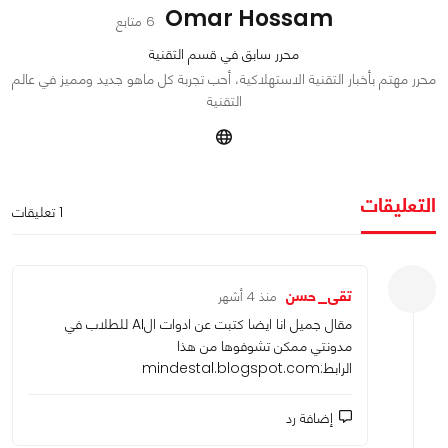
Omar Hossam
6 متابع
محرر سابق في قسم التقنية
محرر مهتم بأخبار التقنية الاستهلاكية، أحب تجربة كل ماهو جديد ومميز في عالم
التقنية
التعليقات
1 تعليقات
تقى_حسن
منذ 4 أشهر
مقال جميل انا ايضا كتبت عن ادوات الAI للطلاب في
مدونتي ممكن تشوفوها من هذا
الرابط:mindestal.blogspot.com
إضافة رد