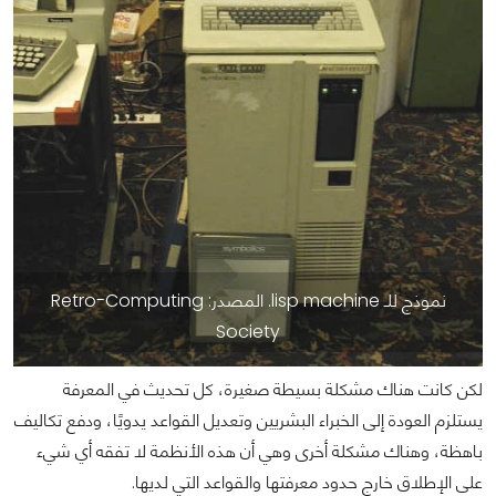
نموذج للـ lisp machine. المصدر: Retro-Computing
Society
لكن كانت هناك مشكلة بسيطة صغيرة، كل تحديث في المعرفة
يستلزم العودة إلى الخبراء البشريين وتعديل القواعد يدويًا، ودفع تكاليف
باهظة، وهناك مشكلة أخرى وهي أن هذه الأنظمة لا تفقه أي شيء
على الإطلاق خارج حدود معرفتها والقواعد التي لديها.