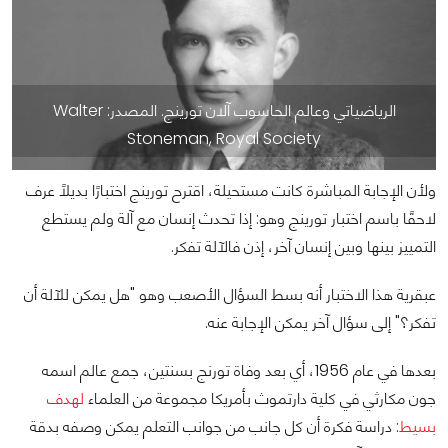
الرياضياتي وعالم الحاسوب آلان تورينج. المصدر: Walter
Stoneman, Royal Society
ولأن الإجابة المباشرة كانت مستحيلة، اقترح تورينج اختبارًا بديلًا عرف
لاحقًا باسم اختبار تورينج وهو: إذا تحدث إنسان مع آلة ولم يستطع
التمييز بينها وبين إنسان آخر، إذن فالآلة تفكر.
عبقرية هذا الاختبار أنه بسط السؤال الأصعب وهو "هل يمكن للآلة أن
تفكر؟" إلى سؤال آخر يمكن الإجابة عنه.
بعدها في عام 1956، أي بعد وفاة تورنج بسنتين، جمع عالم اسمه
جون مكارثي في كلية دارتموث بأمريكا مجموعة من العلماء
لهدف
بسيط
: دراسة فكرة أن كل جانب من جوانب التعلم يمكن وصفه بدقة