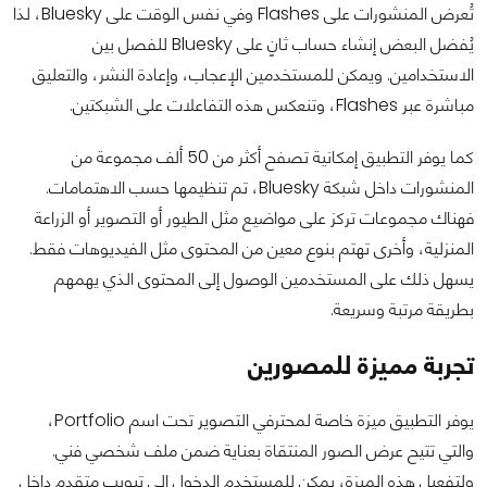
تُعرض المنشورات على Flashes وفي نفس الوقت على Bluesky، لذا
يُفضل البعض إنشاء حساب ثانٍ على Bluesky للفصل بين
الاستخدامين. ويمكن للمستخدمين الإعجاب، وإعادة النشر، والتعليق
مباشرة عبر Flashes، وتنعكس هذه التفاعلات على الشبكتين.
كما يوفر التطبيق إمكانية تصفح أكثر من 50 ألف مجموعة من
المنشورات داخل شبكة Bluesky، تم تنظيمها حسب الاهتمامات.
فهناك مجموعات تركز على مواضيع مثل الطيور أو التصوير أو الزراعة
المنزلية، وأخرى تهتم بنوع معين من المحتوى مثل الفيديوهات فقط.
يسهل ذلك على المستخدمين الوصول إلى المحتوى الذي يهمهم
بطريقة مرتبة وسريعة.
تجربة مميزة للمصورين
يوفر التطبيق ميزة خاصة لمحترفي التصوير تحت اسم Portfolio،
والتي تتيح عرض الصور المنتقاة بعناية ضمن ملف شخصي فني.
ولتفعيل هذه الميزة، يمكن للمستخدم الدخول إلى تبويب متقدم داخل