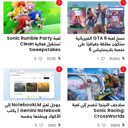
2
1
نسخ لعبة GTA 6 الفيزيائية
لعبة Sonic Rumble Party
ستكون مغلقة جغرافيًا على
تستقبل فعالية Clean
منصة بلايستيشن 5
Sweepstakes
0
11235
1
15992
4
3
سلاحف النينجا تنضم إلى لعبة
جوجل تغيّر NotebookLM إلى
Sonic Racing:
Gemini Notebook | يكتب
CrossWorlds
الأكواد وينفذها بنفسه
0
2581
0
3964