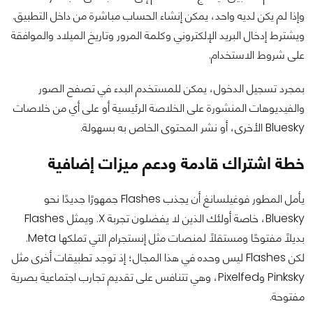
وإذا لم يكن لديه واحد، يمكن إنشاء الحساب مباشرة من داخل التطبيق.
ويشترط إدخال البريد الإلكتروني وكلمة المرور وتاريخ الميلاد والموافقة
على شروط الاستخدام.
بمجرد تسجيل الدخول، يمكن للمستخدم البدء في تصفح الصور
والفيديوهات المنشورة على الخلاصة الرئيسية أو على أي من خلاصات
Bluesky الأخرى، أو نشر المحتوى الخاص به بسهولة.
خطة اشتراك قادمة ودعم ميزات إضافية
يأمل المطور فوغيلسانغ أن يجذب Flashes جمهورًا جديدًا نحو
Bluesky، خاصة أولئك الذين لا يفضلون تجربة X. ويمثل Flashes
بديلًا مفتوحًا ومستقلًا لمنصات مثل إنستجرام التي تملكها Meta.
لكن Flashes ليس وحده في هذا المجال؛ إذ توجد تطبيقات أخرى مثل
Pinksky وPixelfed، وهي تتنافس على تقديم تجارب اجتماعية بصرية
مفتوحة.