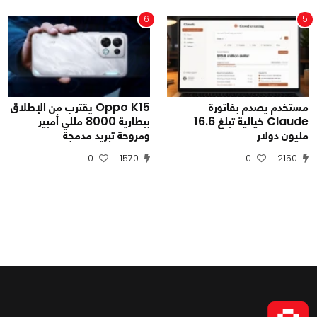
6
5
مستخدم يصدم بفاتورة
Oppo K15 يقترب من الإطلاق
Claude خيالية تبلغ 16.6
ببطارية 8000 مللي أمبير
مليون دولار
ومروحة تبريد مدمجة
0
1570
0
2150