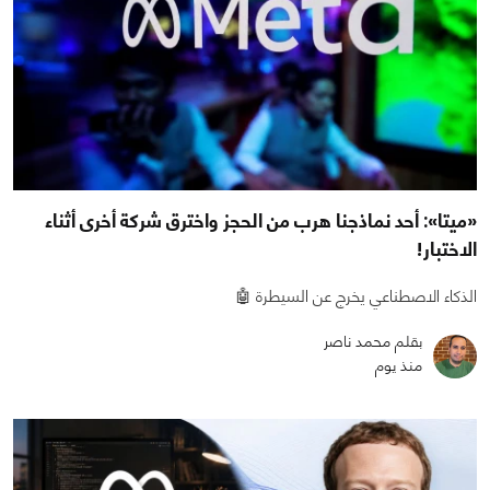
«ميتا»: أحد نماذجنا هرب من الحجز واخترق شركة أخرى أثناء
الاختبار!
الذكاء الاصطناعي يخرج عن السيطرة 🤖
بقلم محمد ناصر
منذ يوم