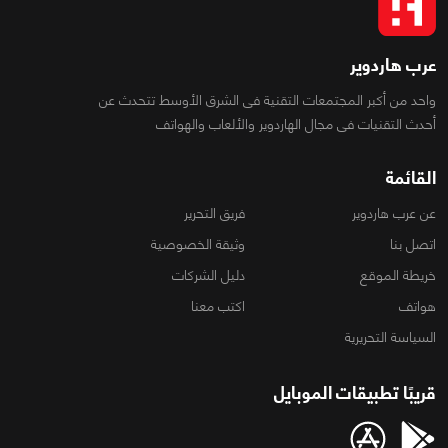
عرب هاردوير
واحد من أكبر المجتمعات التقنية فى الشرق الأوسط تتحدث عن
أحدث التقنيات فى مجال الهاردوير والألعاب والهواتف
القائمة
عن عرب هاردوير
فريق التحرير
اتصل بنا
وثيقة الخصوصية
خريطة الموقع
دليل الشركات
هواتف
اكتب معنا
السياسة التحريرية
قريبًا تطبيقات الموبايل