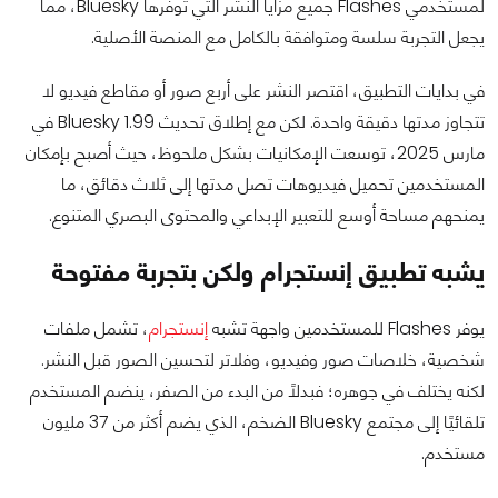
لمستخدمي Flashes جميع مزايا النشر التي توفرها Bluesky، مما
يجعل التجربة سلسة ومتوافقة بالكامل مع المنصة الأصلية.
في بدايات التطبيق، اقتصر النشر على أربع صور أو مقاطع فيديو لا
تتجاوز مدتها دقيقة واحدة. لكن مع إطلاق تحديث Bluesky 1.99 في
مارس 2025، توسعت الإمكانيات بشكل ملحوظ، حيث أصبح بإمكان
المستخدمين تحميل فيديوهات تصل مدتها إلى ثلاث دقائق، ما
يمنحهم مساحة أوسع للتعبير الإبداعي والمحتوى البصري المتنوع.
يشبه تطبيق إنستجرام ولكن بتجربة مفتوحة
يوفر Flashes للمستخدمين واجهة تشبه
إنستجرام
، تشمل ملفات
شخصية، خلاصات صور وفيديو، وفلاتر لتحسين الصور قبل النشر.
لكنه يختلف في جوهره؛ فبدلًا من البدء من الصفر، ينضم المستخدم
تلقائيًا إلى مجتمع Bluesky الضخم، الذي يضم أكثر من 37 مليون
مستخدم.