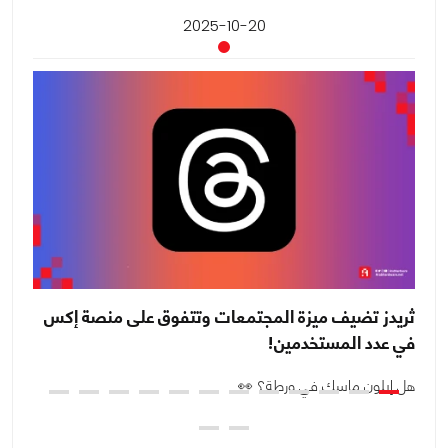
2025-10-20
ثريدز تضيف ميزة المجتمعات وتتفوق على منصة إكس
ال
في عدد المستخدمين!
عل
هل إيلون ماسك في ورطة؟ 👀
هل