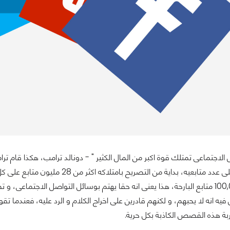
 الاجتماعى تمتلك قوة اكبر من المال الكثير " - دونالد ترامب، هكذا قام 
شديد الحرص على عدد متابعيه، بداية 
حصل على 100,000 متابع البارحة، هذا يعنى انه حقا يهتم بوسائل التواصل الاجتم
فيه انه لا يحبهم، و لكنهم قادرين على اخراج الكلام و الرد عليه، فعندم
ربة هذه القصص الكاذبة بكل حرية.