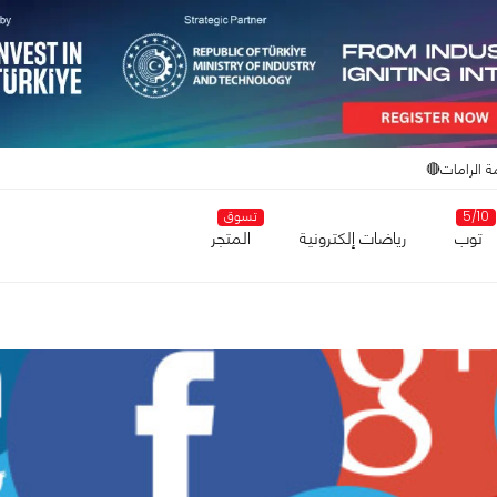
ة الرامات🔴
5/10
تسوق
توب
رياضات إلكترونية
المتجر