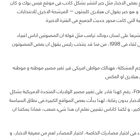
اية مع بعض الاخبار مثل خبر انتشر بشكل كاذب فى موقع فيس بوك و كان
 هو خبر يقول ان هيلارى كلينتون — المرشحة الاخرى للانتخابات
ية التي كانت محور حديث الجميع فى الفترة الاخيرة.
رها على لسان دونالد ترامب مثل قوله ان المصوتين اناس اغبياء
يمكنك ان تقول اي شيء على اي قناة كبيرة مثل Fox News و سوف يقوموا بتصديقك فى لقاء فى 1998، من منا قد ينتخب رئيس يقول ان بعض المصوتون
حجم المشكلة، فهنالك مواطن امريكى قرر تغير مصير موطنه و موطنه
 هيلارى او العكس.
حوالى 40% من المواطنين الأمريكيين يحصلون على اخر اخبارهم عن طريق موقع Facebook، رقم كهذا قادر على تغيير مصير الولايات المتحدة الامريكية بشكل
خبار بدون رقابة، لهذا بدأت بعض المواقع الكبيرة فى نطاق السياسة
ير، و لكننا كاناس تقنيين نعلم ان هذا شيء صعب، فماذا يمكننا ان
دء فى اختيار مصادرك الخاصة، اختيار المصادر اهم من معرفة الاخبار، و