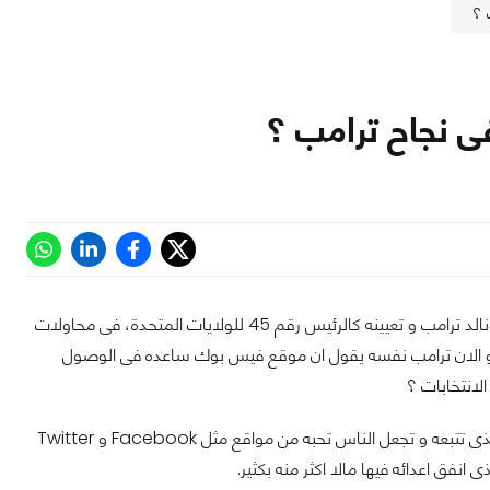
 ؟
ى نجاح ترامب ؟
مارك — الرئيس التنفيذى لموقع Facebook ومؤسسه — قضى اخر ايامه منذ إنتخاب دونالد ترامب و تعيينه كالرئيس رقم 45 للولايات المتحدة، فى محاولات
، و الان ترامب نفسه يقول ان موقع فيس بوك ساعده فى الوصول
لانتخابات ؟
قام دونالد ترامب فى حوار على CBS بالتصريح بان حقيقة انه يملك قوة كبيرة من الارقام الذى تتبعه و تجعل الناس تحبه من مواقع مثل Facebook و Twitter