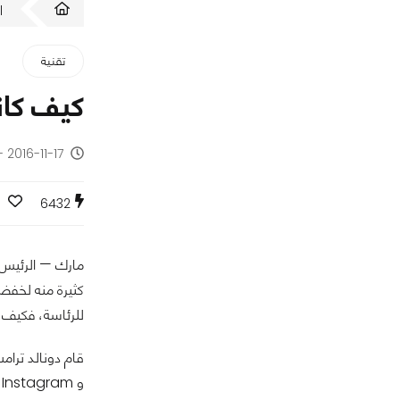
ا
تقنية
كيف كان
2016-11-17 - منذ 9 سنوات
6432
كثيرة منه لخفض
للرئاسة، فكيف ه
و Instagram و غيره، و اضاف انه يظن ان هذا ساعده على الفوز فى كل هذه الصراعات الذى انفق اعدائه فيها مالا اكثر منه بكثير.