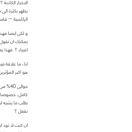
الاخبار الكاذبة
يظهر بكثرة الى
الرئاسية — قامت
و لكن ايضا فهذا
اغبياء ؟ فهذا ي
اذا، ما علاقة 
هو اكبر المؤثري
كامل، خصوصا مع 
طلب ما يشبه ان 
نفعل ؟
ان كنت لا تود ا