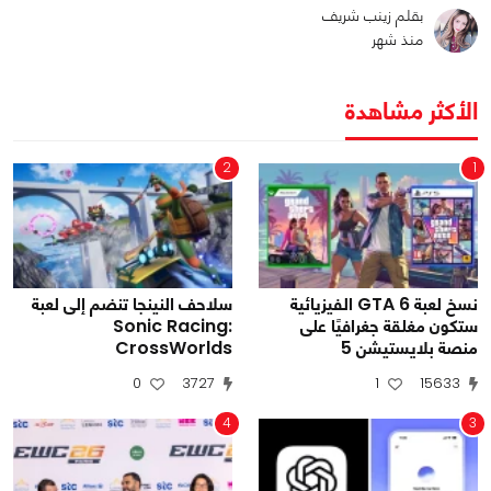
بقلم زينب شريف
منذ شهر
الأكثر مشاهدة
2
1
نسخ لعبة GTA 6 الفيزيائية
سلاحف النينجا تنضم إلى لعبة
ستكون مغلقة جغرافيًا على
Sonic Racing:
منصة بلايستيشن 5
CrossWorlds
0
3727
1
15633
4
3