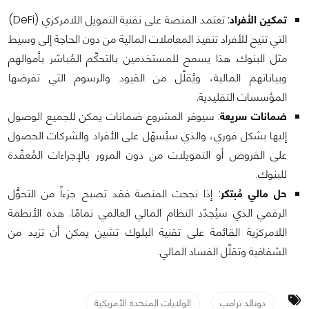
تمكين الأفراد
: تعتمد المنصة على تقنية التمويل اللامركزي (DeFi)
التي تتيح للأفراد تنفيذ المعاملات المالية من دون الحاجة إلى وسيط
مثل البنوك. هذا يسمح للمستخدمين بالتحكّم المُباشر بأموالهم
وبياناتهم المالية، ويُقلّل من القيود والرسوم التي تفرضها
المؤسسات التقليدية.
ضمانات سريعة
: سيوفر المشروع ضمانات يمكن للجميع الوصول
إليها بشكل فوري، والذي سيُسهّل على الأفراد والشركات الحصول
على القروض أو التمويلات من دون المرور بالإجراءات المُعقّدة
للبنوك.
حل مالي مُبتكر
: إذا نجحت المنصة فقد تصبح جزءاً من التحوُّل
الرقمي الذي سيُجدّد النظام المالي العالمي تمامًا. هذه الأنظمة
اللامركزية القائمة على تقنية البلوك تشين يمكن أن تزيد من
الشفافية وتقلّل الفساد المالي.
دونالد ترامب
الولايات المتحدة الأمريكية