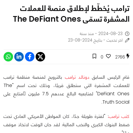
ترامب يُخطّط لإطلاق منصة للعملات
المشفرة تسمّى The DeFiant Ones
2024-08-23 - منذ سنة
اخر تحديث - بتاريخ 2024-08-23
0
2766
قام الرئيس السابق
دونالد ترامب
بالترويج لمنصة منظمة ترامب
للعملات المشفرة التي ستطلق قريبًا، وذلك تحت اسم "The
DeFiant Ones" لمتابعيه البالغ عددهم 7.5 مليون ُمتابع على
Truth Social.
كتب ترامب
: "لفترة طويلة جدًا، كان المواطن الأمريكي العادي تحت
ضغط البنوك الكبرى والنخب المالية. لقد حان الوقت لاتخاذ موقف
معًا".