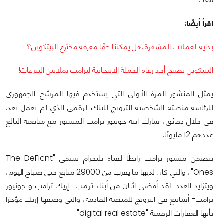
اقرأ أيضًا:
بداية العملات المشفرة..هل يمكننا حقًا معرفة مخترع البيتكوين؟
البيتكوين يصبح أحد رعاة الحملة الانتخابية لترامب بملايين التبرعات!
يمثل المنشور المرة الأولى التي يستخدم فيها المرشح الجمهوري
للرئاسة منصته الشخصية للترويج للبنك الرقمي الذي لم يعمل بعد.
في خلال دقائق، شارك ابنه جونيور ترامب المنشور مع متابعيه البالغ
عددهم 12 مليونًا.
يتضمن منشور ترامب رابطًا لقناة تليجرام تسمى "The DeFiant
Ones"، والتي كان لديها ما يقرب من 29000 متابع حتى صباح اليوم،
ويتزايد العدد. لقد أمضى اثنان من أبناء ترامب -إريك ترامب و جونيور
ترامب- أسابيع في الترويج للمنصة القادمة، والتي وصفها إريك مؤخرًا
بأنها العقارات الرقمية "digital real estate".