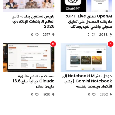
OpenAI تطلق GPT-Live:
باريس تستقبل بطولة كأس
طريقك للحصول على تعليق
العالم للرياضات الإلكترونية
صوتي واقعي لفيديوهاتك
2026
0
2577
0
2938
6
5
جوجل تغيّر NotebookLM إلى
مستخدم يصدم بفاتورة
Gemini Notebook | يكتب
Claude خيالية تبلغ 16.6
الأكواد وينفذها بنفسه
مليون دولار
0
1926
0
2352