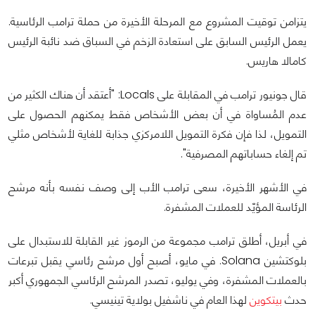
يتزامن توقيت المشروع مع المرحلة الأخيرة من حملة ترامب الرئاسية.
يعمل الرئيس السابق على استعادة الزخم في السباق ضد نائبة الرئيس
كامالا هاريس.
قال جونيور ترامب في المقابلة على Locals: "أعتقد أن هناك الكثير من
عدم المُساواة في أن بعض الأشخاص فقط يمكنهم الحصول على
التمويل، لذا فإن فكرة التمويل اللامركزي جذابة للغاية لأشخاص مثلي
تم إلغاء حساباتهم المصرفية".
في الأشهر الأخيرة، سعى ترامب الأب إلى وصف نفسه بأنه مرشح
الرئاسة المؤيّد للعملات المشفرة.
في أبريل، أطلق ترامب مجموعة من الرموز غير القابلة للاستبدال على
بلوكتشين Solana. في مايو، أصبح أول مرشح رئاسي يقبل تبرعات
بالعملات المشفرة، وفي يوليو، تصدر المرشح الرئاسي الجمهوري أكبر
حدث
بيتكوين
لهذا العام في ناشفيل بولاية تينيسي.