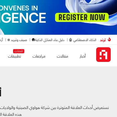
ترند
الذكاء الاصطناعي 🤖
دليل بناء المنازل الذكية🛖
صيف وتبريد ❄️
أزم
مُحدّث
أخبار
مقالات
مراجعات
تطبيقات
أ
نستعرض أحداث العلاقة المتوترة بين شركة هواوي الصينية والولايات 
هذه العلاقة ا