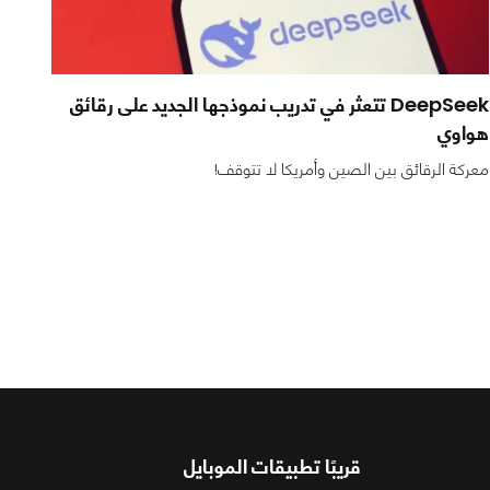
DeepSeek تتعثر في تدريب نموذجها الجديد على رقائق
الر
هواوي
الا
معركة الرقائق بين الصين وأمريكا لا تتوقف!
الصي
قريبًا تطبيقات الموبايل