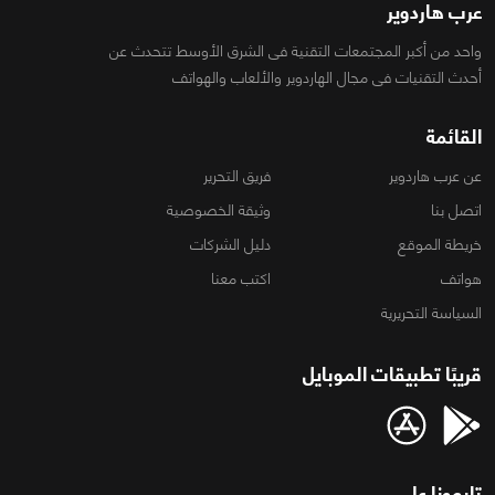
عرب هاردوير
واحد من أكبر المجتمعات التقنية فى الشرق الأوسط تتحدث عن
أحدث التقنيات فى مجال الهاردوير والألعاب والهواتف
القائمة
عن عرب هاردوير
فريق التحرير
اتصل بنا
وثيقة الخصوصية
خريطة الموقع
دليل الشركات
هواتف
اكتب معنا
السياسة التحريرية
قريبًا تطبيقات الموبايل
تابعونا على