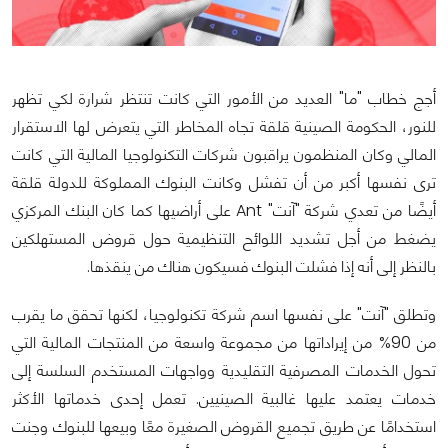
أجج خطاب "ما" العديد من الأمور التي كانت تنتظر شرارة لكي تظهر
للنور، الحكومة الصينية قلقة تجاه المخاطر التي يتعرض لها الاستقرار
المالي وكان المنظمون يراقبون شركات التكنولوجيا المالية التي كانت
ترى نفسها أكبر من أن تفشل وكانت البنوك المملوكة للدولة قلقة
أيضًا من تعدي شركة "آنت" Ant على أراضيها كما كان البنك المركزي
يضغط من أجل تشديد اللوائح التنظيمية حول قروض المستهلكين
بالنظر إلى أنه إذا فشلت البنوك فسيكون هناك من ينقذها.
وتطلق "آنت" على نفسها اسم شركة تكنولوجيا، لكنها تحقق ما يقرب
من 90% من إيراداتها من مجموعة واسعة من المنتجات المالية التي
تحول الخدمات المصرفية التقليدية وواجهات المستخدم السلسة إلى
خدمات يعتمد عليها غالبية الصينيين. تعمل إحدى خدماتها الأكثر
استخدامًا عن طريق تجميع القروض الصغيرة معًا وبيعها للبنوك وجنت