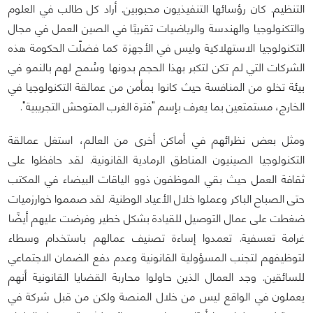
التنظيم. كان رؤسائها التنفيذيون محبوبين. أراد كل طالب في العلوم
والتكنولوجيا والهندسة والرياضيات تقريبًا في الصين العمل في مجال
التكنولوجيا الاستهلاكية وليس في الأجهزة كما فضلّت الحكومة هذه
الشركات التي لم تكن لتكبر بهذا الحجم بدونها وسُمح لهم بالنمو في
بيئة تخلو من المنافسة حيث كانوا بمأمن من عمالقة التكنولوجيا في
الخارج، مستمتعين بما يعرف بإسم "فترة الغرب المتوحش التجريبية".
ومثل بعض نظرائهم في أماكن أخرى من العالم، استغل عمالقة
التكنولوجيا الصينيون المناطق الرمادية القانونية. لقد حافظوا على
ثقافة العمل حيث بقي الموظفون ذوو الياقات البيضاء في المكتب
حتى الصباح الباكر وعملوا خلال الأعياد الوطنية. لقد صمموا خوارزميات
ضغطت على عمال التوصيل للقيادة بشكل خطير وفرضت عليهم أيضًا
غرامة تعسفية. تعمدوا إساءة تصنيف عمالهم باستخدام وسطاء
لتوظيفهم لتجنب المسؤولية القانونية وعدم دفع الضمان الاجتماعي
للسائقين. وجد العمال الذين حاولوا محاربة القضايا القانونية أنهم
يعملون في الواقع ليس من خلال المنصة ولكن من قبل شركة في