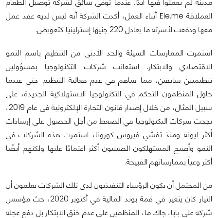
مدينة لم يعملوا فيها أبدًا. عندما توفي سائق لشركة توصيل الطعام
العملاقة Ele.me أثناء العمل، أكدت الشركة أنه ليس لديه عقد عمل
معها ودفعت لأسرته ما يعادل 220 جنيهًا إسترلينيًا كتعويض.
استمرت الممارسات السيئة والحد الأدنى من التنظيم باسم النمو
الاقتصادي والابتكار. استعانت شركات التكنولوجيا بمسؤولين
تنظيميين سابقين، مما ساهم في عدم فعالية التنظيم. حتى عندما
حاول المنظمون التحكم في التكنولوجيا الاستهلاكية الجديدة، على
سبيل المثال، من خلال إصدار قانون التجارة الإلكترونية في عام 2019،
نجحت شركات التكنولوجيا في الضغط من أجل الحصول على إرشادات
أكثر ليونة ومنذ تفشي فيروس كورونا، استمرت هذه الشركات في
النمو وأصبح المستهلكون الصينيون أكثر اعتمادًا عليها ولكنهم أيضًا
أكثر وعياً بممارساتهم القبيحة.
من المحتمل أن يكون الرؤساء التنفيذيون لدى تلك الشركات يعلمون أن
التيار كان يتغير. في قمة بوند المالية في أكتوبر 2020، حث مؤسس
شركة علي بابا، جاك ما، المنظمين على عدم خنق الابتكار بل دفع عجلة