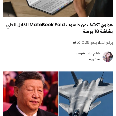
هواوي تكشف عن حاسوب MateBook Fold القابل للطي
بشاشة 18 بوصة
يرفع الأداء بنحو 25% 😮💻
بقلم زينب شريف
منذ يوم