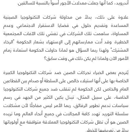
أندرويد، كما أنها جعلت معدلات الأجور أسوأ بالنسبة للسائقين.
علاوة على ذلك، بدلاً من محاولة شركات التكنولوجيا الصينية
المساعدة وتقديم حلول في قضايا الاستقرار الاجتماعي وعدم
المساواة، ساهمت تلك الشركات في تفشي تلك الآفات المجتمعية
الخطيرة. وقد أدت ممارساتهم إلى الإستهزاء بشعار الحكومة "الرخاء
المشترك" ولهذا ربما السؤال هو لماذا حاولت الحكومة استعادة زمام
الأمور الآن ولماذا لم يكن ذلك في وقت سابق؟
يُترجم بعض الخبراء تحركات الصين ضد شركات التكنولوجيا الكبيرة
الخاصة بها على أنها استيلاء خالص على السلطة أو صدام بين القطاعين
العام والخاص. لكن الحكومة لم تنقلب ضد جميع شركات التكنولوجيا
الخاصة، على سبيل المثال، تبذل بكين الكثير من الجهد في رسم
سياسات تدعم تطوير الرقائق، ربما الأمر ليس مفاجئًا لأن مشكلات
سلسلة التوريد تهدد كافة المجالات في جميع أنحاء العالم وما تريده
الصين هو أن تظل شركات التكنولوجيا العملاقة متوافقة مع أولوياتها
بدلاً من تعريضها للخطر.