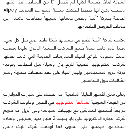
الشركة أرباحًا ضخمة لكنها لم تتحمل أيًا من المخاطر. هذا الشهر،
أوضحت بكين أنها تخطط لتفكيك منصة الدفع عبر الإنترنت Alipay
الخاصة بشركة "آنت" وفصل خدماتها الشبيهة ببطاقات الائتمان عن
خدمات القروض الخاصة بها.
وكانت شركة "آنت" تضع في حسبانها شيئا واحد الربح قبل كل شيء
وهذا الأمر كانت سمة جميع الشركات الصينية الأخرى ولهذا وضعت
أحدث مسودة اللوائح لإنهاء الممارسات القديمة التي كانت تفعلها
شركات التكنولوجيا الصينية للربح بأي وسيلة مثل اختطاف وتوجيه
حركة مرور المستخدمين وإجبار التجار على عقد صفقات حصرية ونشر
الشائعات حول المنافسين.
وعلى مدى الأشهر القليلة الماضية، تم القضاء على مليارات الدولارات
من القيمة السوقية
لعمالقة التكنولوجيا
في الصين وحاولت الشركات
مراجعة أنشطتها لتتماشى مع توجهات السياسة وفي أبريل، تم تغريم
شركة التجارة الإلكترونية علي بابا بقيمة 2 مليار جنيه إسترليني لإساءة
استخدامها هيمنتها على السوق كما أوقفت شركة بايت دانس