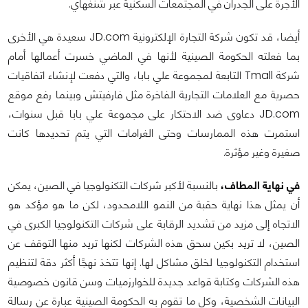
الأجرة على الجدران في المجتمعات السكنية عبر شنغهاي.
أيضا، قد تكون شركة التجارة الإلكترونية JD.com سعيدة هي الأخرى
بما فعلته الحكومة الصينية لأنها في الماضي خسرت أعمالها أمام
شركة Tmall التابعة لمجموعة علي بابا، والتي دفعت لإنشاء اتفاقيات
حصرية مع العلامات التجارية الفاخرة مثل فارفيتش وبينما رفع موقع
JD.com دعاوى ضد الاحتكار على مجموعة علي بابا قبل سنوات،
استمرت هذه الممارسات وحتى الغرامات التي يتم تحديدها كانت
صغيرة وغير مؤثرة.
في نهاية المطاف،
بالنسبة لأكبر شركات التكنولوجيا في الصين، يمكن
أن يمثل هذا نهاية حقبة من النمو اللامحدود، لكن ما هو مؤكد هو
الاتجاه إلى مزيد من تشديد الرقابة على شركات التكنولوجيا الكبرى في
الصين، لا تريد بكين سحق هذه الشركات لكنها تريد منها التوقف عن
استخدام التكنولوجيا لخلق مشاكل لها. إنها تتخذ نهجًا أكثر دقة لتنظيم
هذه الشركات وكتابة قواعد جديدة للخوارزميات وسن قانون خصوصية
البيانات الشخصية، وكل ما تقوم به الحكومة الصينية عبارة عن رسالة