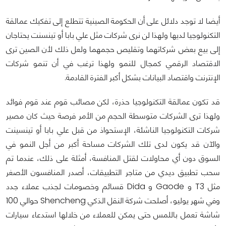
أيضا لا توجد دلائل على أن الحكومة الصينية تتطلع إلى تفكيك عمالقة
التكنولوجيا لديها ولهذا لن نرى شركات مثل علي بابا أو تينسنت يحتاجان
إلى بيع بعض شركاتهما وتقليص حجمهما ولعل ذلك لأن الصين ترى
الاقتصاد الرقمي كمجال للنمو ولهذا ترغب في أن تنمو شركات
الإنترنت واقتصاد البيانات بشكل أكبر الفترة القادمة.
قد تكون عمالقة التكنولوجيا حذرة، لكن مصائب قوم عند قوم فوائد
ولهذا ترى الشركات متوسطة الحجم من الأمر فرصة حيث كان مصير
شركات التكنولوجيا الناشئة، الإستحواذ من قبل علي بابا أو تينسينت
والآن قد يكون لدى تلك الشركات مساحة أكبر من أجل النمو في
السوق دون أي محاولات لقتل المنافسة، أمثلة على ذلك، عندما تم
سحب تطبيق ديدي من متاجر التطبيقات، أصدر المنافسون الأصغر
مثل T3 و Gaode و Dida قسائم وخصومات لجذب عملاء جدد
وفي شهر يوليو، أصلحت شركة النقل الذكي Shencheng حوالي 100
شاشة تعمل باللمس حتى يمكن للعملاء من خلالها استدعاء سيارات