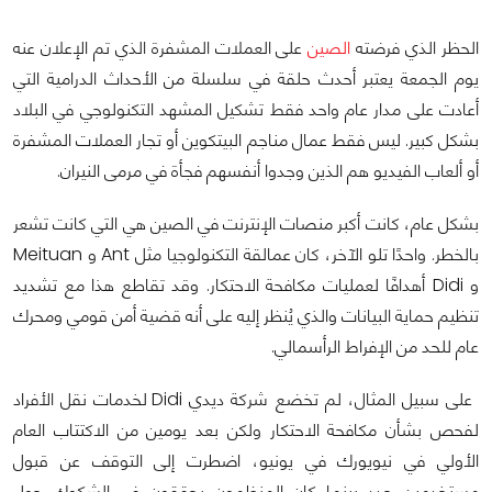
الحظر الذي فرضته
الصين
على العملات المشفرة الذي تم الإعلان عنه
يوم الجمعة يعتبر أحدث حلقة في سلسلة من الأحداث الدرامية التي
أعادت على مدار عام واحد فقط تشكيل المشهد التكنولوجي في البلاد
بشكل كبير. ليس فقط عمال مناجم البيتكوين أو تجار العملات المشفرة
أو ألعاب الفيديو هم الذين وجدوا أنفسهم فجأة في مرمى النيران.
بشكل عام، كانت أكبر منصات الإنترنت في الصين هي التي كانت تشعر
بالخطر. واحدًا تلو الآخر، كان عمالقة التكنولوجيا مثل Ant و Meituan
و Didi أهدافًا لعمليات مكافحة الاحتكار. وقد تقاطع هذا مع تشديد
تنظيم حماية البيانات والذي يُنظر إليه على أنه قضية أمن قومي ومحرك
عام للحد من الإفراط الرأسمالي.
على سبيل المثال، لم تخضع شركة ديدي Didi لخدمات نقل الأفراد
لفحص بشأن مكافحة الاحتكار ولكن بعد يومين من الاكتتاب العام
الأولي في نيويورك في يونيو، اضطرت إلى التوقف عن قبول
مستخدمين جدد بينما كان المنظمون يحققون في الشكوك حول