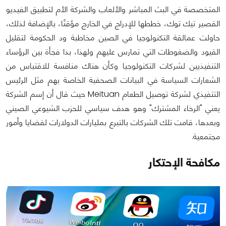
المتخصصة في البث المباشر والألعاب والشركة الأم لتطبيق الفيديو
القصير تيك توك، خططها للإدراج في الخارج مؤقتًا، بالإضافة لذلك،
حاولت عمالقة التكنولوجيا في الصين مخاطبة ود الحكومة لتقليل
القيود والضغوطات التي تمارس عليهم ولهذا، بدا فجأة بين الرؤساء
التنفيذيين لشركات التكنولوجيا وكأن هناك منافسة للاقتباس من
الشعارات السياسة في البيانات الصحفية الخاصة بهم مثل الرئيس
التتفيذي لشركة توصيل الطعام Meituan حيث قال أن إسم الشركة
يعني "الرخاء المشترك" وهو هدف سياسي للحزب الشيوعي الصيني
وبعدها، قامت تلك الشركات بالتبرع بمليارات الدولارات لقضايا وأمور
مجتمعية.
مكافحة الإحتكار