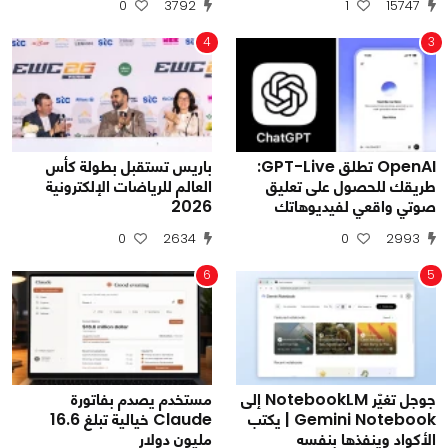
0
3792
1
15747
4
3
OpenAI تطلق GPT-Live:
باريس تستقبل بطولة كأس
طريقك للحصول على تعليق
العالم للرياضات الإلكترونية
صوتي واقعي لفيديوهاتك
2026
0
2634
0
2993
6
5
جوجل تغيّر NotebookLM إلى
مستخدم يصدم بفاتورة
Gemini Notebook | يكتب
Claude خيالية تبلغ 16.6
الأكواد وينفذها بنفسه
مليون دولار