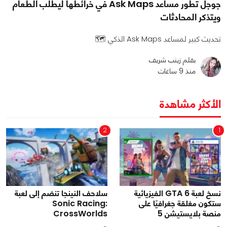
جوجل تطور مساعد Ask Maps في خرائطها ليطلب الطعام
ويتذكر المحادثات
تحديث كبير لمساعد Ask Maps الذكي 🗺️
بقلم زينب شريف
منذ 9 ساعات
الأكثر مشاهدة
2
1
نسخ لعبة GTA 6 الفيزيائية
سلاحف النينجا تنضم إلى لعبة
ستكون مغلقة جغرافيًا على
Sonic Racing:
منصة بلايستيشن 5
CrossWorlds