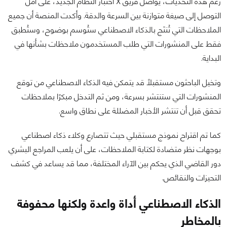
رغم هذه التحديات، يواصل فريق X اختبار النظام الجديد، على أمل
التوصل إلى صيغة متوازنة بين السرعة والدقة. وأكدت المنصة أن جميع
الملاحظات التي تُنتَج بالذكاء الاصطناعي ستُوسم بوضوح، وستُطبق
فقط على المنشورات التي طلب المستخدمون ملاحظات بشأنها في
البداية.
وتخيل الباحثون مستقبلاً قد يتمكن فيه الذكاء الاصطناعي من توقع
المنشورات التي ستنتشر بسرعة، ومن ثم التدخل مبكرًا بملاحظات
تحقق قبل أن تنتشر الأخبار المضللة على نطاق واسع.
كما تم اقتراح نموذج مستقبلي حيث تتصارع وكلاء ذكاء اصطناعي
بوجهات نظر متضادة لكتابة الملاحظات، على أن يلعب المراجع البشري
دور القاضي الذي يحكم بين الآراء المختلفة، مما قد يساعد في كشف
التحيزات والنقائص.
الذكاء الاصطناعي أداة واعدة ولكنها محفوفة
بالمخاطر