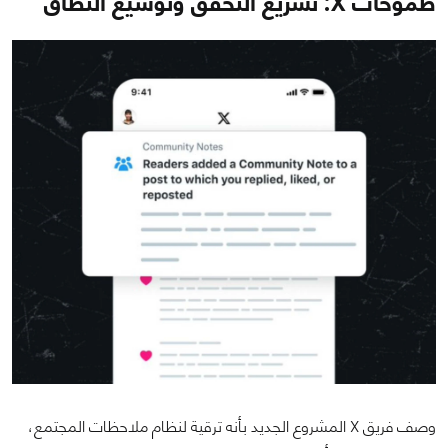
طموحات X: تسريع التحقق وتوسيع النطاق
وصف فريق X المشروع الجديد بأنه ترقية لنظام ملاحظات المجتمع،