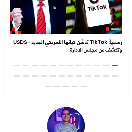
رسمياً: TikTok تدشن كيانها الأمريكي الجديد -USDS
حظ
وتكشف عن مجلس الإدارة
ال
ة
من