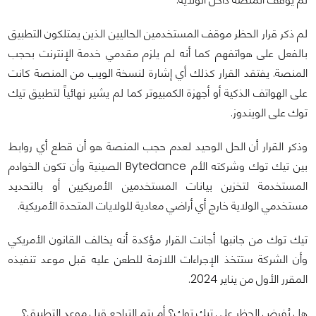
لم ذكر قرار الحظر موقف المستخدمين الحاليين الذين يمتلكون التطبيق
بالفعل على هواتفهم كما أنه لم يلزم مقدمي خدمة الإنترنت بحجب
المنصة. يفتقد القرار كذلك أي إشارة لنسخة الويب من المنصة كانت
على الهواتف الذكية أو أجهزة الكمبيوتر كما لم يشير نهائياً لتطبيق تيك
توك على الويندوز.
وذكر القرار أن الحل الوحيد لعدم حجب المنصة هو أن قطع أي روابط
بين تيك توك وشركته الأم Bytedance الصينية وأن تكون الخوادم
المستخدمة لتخزين بيانات المستخدمين الأمريكيين أو بالتحديد
مستخدمي الولاية خارج أي أراضي معادية للولايات المتحدة الأمريكية.
تيك توك من جانبها أجانت القرار مؤكدة أنه يخالف القانون الأمريكي
وأن الشركة ستتخذ الإجراءات اللازمة للطعن عليه قبل موعد تنفيذه
المقرر الأول من يناير 2024.
هل يُفرض الحظر على تيك توك؟ أم يتم التراجع قبل موعد التطبيق؟