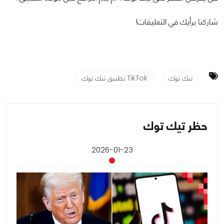
شاركنا برأيك في التعليقات!
تيك توك
TikTok تطبيق تيك توك
حظر تيك توك
2026-01-23