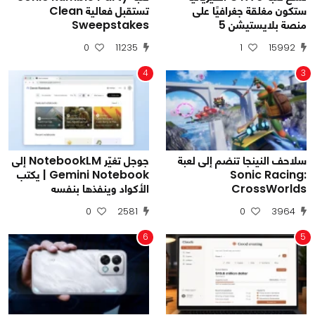
ستكون مغلقة جغرافيًا على
تستقبل فعالية Clean
منصة بلايستيشن 5
Sweepstakes
0
11235
1
15992
4
3
سلاحف النينجا تنضم إلى لعبة
جوجل تغيّر NotebookLM إلى
Sonic Racing:
Gemini Notebook | يكتب
CrossWorlds
الأكواد وينفذها بنفسه
0
2581
0
3964
6
5