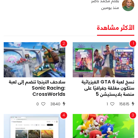
بقلم محمد ناصر
منذ يومين
الأكثر مشاهدة
2
1
نسخ لعبة GTA 6 الفيزيائية
سلاحف النينجا تنضم إلى لعبة
ستكون مغلقة جغرافيًا على
Sonic Racing:
منصة بلايستيشن 5
CrossWorlds
0
3840
1
15815
4
3