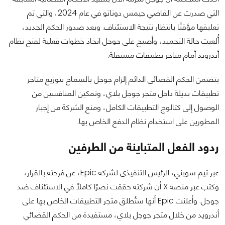
التي صدرت عن القاضي جيمس دوناتو في عام 2024، والتي تم
تعليقها مؤقتًا بانتظار نتيجة الاستئناف. وبعد صدور الحكم الجديد،
أُلغيت حالة التجميد، وأصبح على جوجل اتخاذ خطوات فعلية لفتح نظام
أندرويد أمام متاجر تطبيقات مستقلة.
يتضمن الحكم القضائي الدائم إلزام جوجل بالسماح بتوزيع متاجر
تطبيقات بديلة داخل متجر جوجل بلاي، وتمكين المنافسين من
الوصول إلى كتالوج التطبيقات الكامل، ومنع الشركة من إجبار
المطورين على استخدام نظام الدفع الخاص بها.
ردود الفعل المتباينة من الطرفين
عبر تيم سويني، الرئيس التنفيذي لشركة Epic، عن فرحته بالقرار،
وكتب عبر منصة X أن شركته حققت نصرًا كاملًا في الاستئناف ضد
جوجل. وأعلنت Epic أنها ستُطلق متجر التطبيقات الخاص بها على
أندرويد من خلال متجر جوجل بلاي، مستفيدة من الحكم القضائي