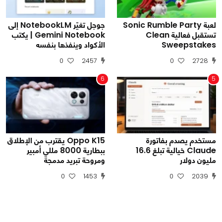
لعبة Sonic Rumble Party
جوجل تغيّر NotebookLM إلى
تستقبل فعالية Clean
Gemini Notebook | يكتب
Sweepstakes
الأكواد وينفذها بنفسه
0
2457
0
2728
6
5
مستخدم يصدم بفاتورة
Oppo K15 يقترب من الإطلاق
Claude خيالية تبلغ 16.6
ببطارية 8000 مللي أمبير
مليون دولار
ومروحة تبريد مدمجة
0
1453
0
2039