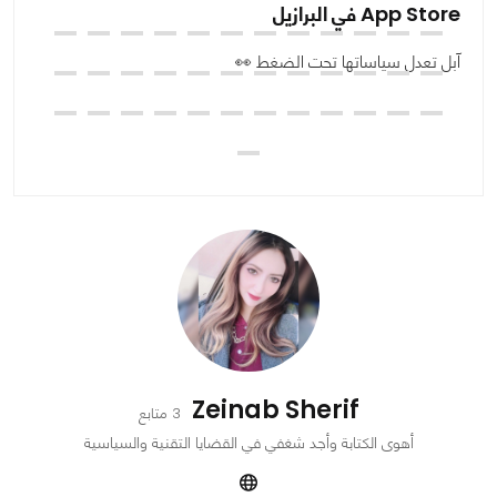
App Store في البرازيل
إن
آبل تعدل سياساتها تحت الضغط 👀
ال
ت
Zeinab Sherif
3 متابع
أهوى الكتابة وأجد شغفي في القضايا التقنية والسياسية