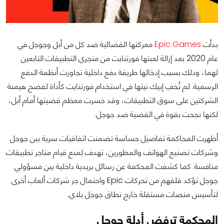
بدأت
Epic Games
معركتها القضائية ضد كل من أبل وجوجل في
عام 2020 بعد إزالة لعبتها فورتنايت من متجري التطبيقات التابعين
لهما، وذلك بسبب إدخالها طريقة دفع داخلية تجاوزت أنظمة الدفع
الرسمية. لم تُخفِ إبيك نيتها في استخدام فورتنايت كأداة لفضح هيمنة
الشركتين على سوق التطبيقات، وقد خسرت معظم قضيتها أمام أبل،
لكنها نجحت بقوة في القضية ضد جوجل.
أظهرت المحاكمة تفاصيل حساسة تضمنت اتفاقيات سرية بين جوجل
وشركات تصنيع الهواتف والمطورين، تهدف لمنع قيام متاجر تطبيقات
منافسة. كما كشفت المحكمة عن رسائل بريدية داخلية بين مسؤولي
جوجل تؤكد قلقهم من تحركات Epic واحتمال جر شركات ألعاب أخرى
لتأسيس منصات مستقلة خارج نطاق جوجل بلاي.
المحكمة ترفض أدلة جوجل