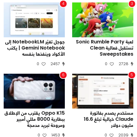
4
3
لعبة Sonic Rumble Party
جوجل تغيّر NotebookLM إلى
تستقبل فعالية Clean
Gemini Notebook | يكتب
Sweepstakes
الأكواد وينفذها بنفسه
0
2457
0
2728
6
5
مستخدم يصدم بفاتورة
Oppo K15 يقترب من الإطلاق
Claude خيالية تبلغ 16.6
ببطارية 8000 مللي أمبير
مليون دولار
ومروحة تبريد مدمجة
0
1453
0
2039