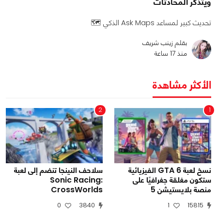
ويتذكر المحادثات
تحديث كبير لمساعد Ask Maps الذكي 🗺️
بقلم زينب شريف
منذ 17 ساعة
الأكثر مشاهدة
2
1
نسخ لعبة GTA 6 الفيزيائية
سلاحف النينجا تنضم إلى لعبة
ستكون مغلقة جغرافيًا على
Sonic Racing:
منصة بلايستيشن 5
CrossWorlds
0
3840
1
15815