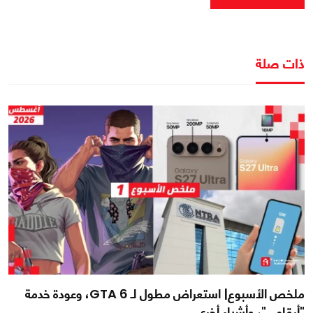
ذات صلة
ملخص الأسبوع| استعراض مطول لـ GTA 6، وعودة خدمة
"أرقامي"، وأشياء أخرى