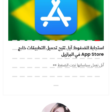
استجابة للضغوط: آبل تتيح تحميل التطبيقات خارج
مح
App Store في البرازيل
إن
آبل تعدل سياساتها تحت الضغط 👀
ال
ت