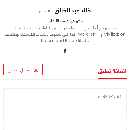
خالد عبد الخالق
18 متابع
محرر في قسم الألعاب
محرر ومراجع ألعاب في عرب هاردوير، أعشق الألعاب الاستراتيجية مثل
Civilization و Warcraft III، كما أنني شغوف بالألعاب المُستقلة وبالتحديد
سلسلة Mount and Blade.
اضافة تعليق
تسجيل الدخول