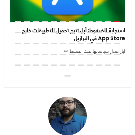
استجابة للضغوط: آبل تتيح تحميل التطبيقات خارج
مح
App Store في البرازيل
إن
آبل تعدل سياساتها تحت الضغط 👀
ال
ت