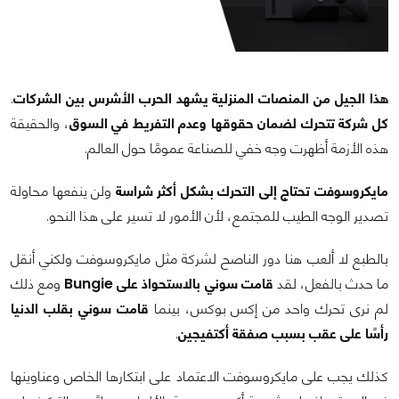
هذا الجيل من المنصات المنزلية يشهد الحرب الأشرس بين الشركات
.
كل شركة تتحرك لضمان حقوقها وعدم التفريط في السوق
، والحقيقة
هذه الأزمة أظهرت وجه خفي للصناعة عمومًا حول العالم.
مايكروسوفت تحتاج إلى التحرك بشكل أكثر شراسة
ولن ينفعها محاولة
تصدير الوجه الطيب للمجتمع، لأن الأمور لا تسير على هذا النحو.
بالطبع لا ألعب هنا دور الناصح لشركة مثل مايكروسوفت ولكني أنقل
ما حدث بالفعل، لقد
قامت سوني بالاستحواذ على Bungie
ومع ذلك
لم نرى تحرك واحد من إكس بوكس، بينما
قامت سوني بقلب الدنيا
رأسًا على عقب بسبب صفقة أكتفيجين
.
كذلك يجب على مايكروسوفت الاعتماد على ابتكارها الخاص وعناوينها