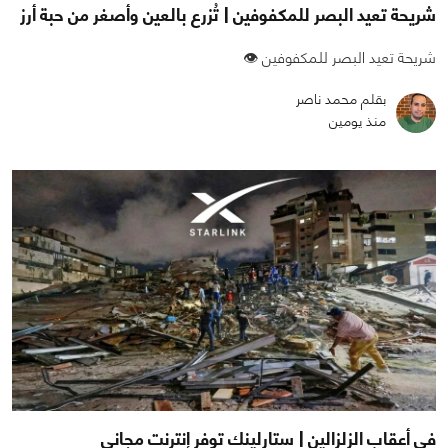
شريحة تعيد البصر للمكفوفين | تُزرع بالعين وأصغر من حبة أرز
شريحة تعيد البصر للمكفوفين 👁️
بقلم محمد ناصر
منذ يومين
في أعقاب الزلزالين | ستارلينك توفر إنترنت مجاني