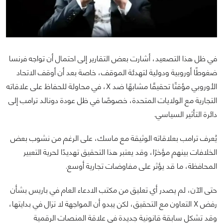
في ظل هذا التصعيد، أشارت بعض التقارير إلى احتمال أن تواجه فرنسا
ضغوطًا أوروبية ودولية لتهدئة الموقف، خاصة بعد أن أوقف الاتحاد
الأوروبي مؤقتًا تحقيقًا مشابهًا ضد X، في محاولة للحفاظ على علاقاته
التجارية مع الولايات المتحدة، خصوصًا في ظل عودة دونالد ترامب إلى
دائرة التأثير السياسي.
يُعرف ترامب بعلاقاته الوثيقة مع ماسك، على الرغم من نشوب بعض
الخلافات بينهم مؤخرًا، وقد يعتبر هذا التحقيق تهديدًا لحرية التعبير
المحافظة، ما قد يؤثر على مفاوضات تجارية أوسع.
حتى الآن، لم يصدر أي تعليق من مكتب الادعاء العام في باريس بشأن
رفض X التعاون مع التحقيق، لكن يبدو أن المواجهة لا تزال في بدايتها،
وقد تشكل سابقة قانونية جديدة في علاقة المنصات الرقمية