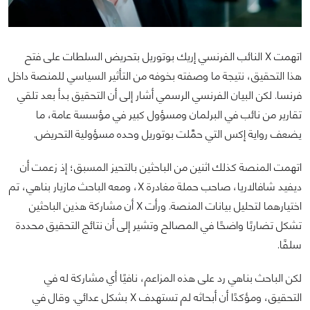
اتهمت X النائب الفرنسي إريك بوتوريل بتحريض السلطات على فتح
هذا التحقيق، نتيجة ما وصفته بخوفه من التأثير السياسي للمنصة داخل
فرنسا. لكن البيان الفرنسي الرسمي أشار إلى أن التحقيق بدأ بعد تلقي
تقارير من نائب في البرلمان ومسؤول كبير في مؤسسة عامة، ما
يضعف رواية إكس التي حمَّلت بوتوريل وحده مسؤولية التحريض.
اتهمت المنصة كذلك اثنين من الباحثين بالتحيز المسبق؛ إذ زعمت أن
ديفيد شافالاريا، صاحب حملة مغادرة X، ومعه الباحث مازيار بناهي، تم
اختيارهما لتحليل بيانات المنصة. ورأت X أن مشاركة هذين الباحثين
تشكل تضاربًا واضحًا في المصالح وتشير إلى أن نتائج التحقيق محددة
سلفًا.
لكن الباحث بناهي رد على هذه المزاعم، نافيًا أي مشاركة له في
التحقيق، ومؤكدًا أن أبحاثه لم تستهدف X بشكل عدائي. وقال في