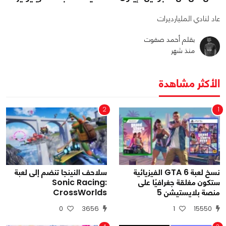
عاد لنادي المليارديرات
بقلم أحمد صفوت
منذ شهر
الأكثر مشاهدة
2
1
نسخ لعبة GTA 6 الفيزيائية
سلاحف النينجا تنضم إلى لعبة
ستكون مغلقة جغرافيًا على
Sonic Racing:
منصة بلايستيشن 5
CrossWorlds
0
3656
1
15550