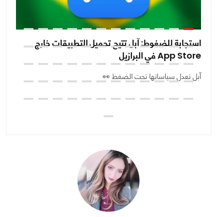
استجابة للضغوط: آبل تتيح تحميل التطبيقات خارج
مح
App Store في البرازيل
إن
آبل تعدل سياساتها تحت الضغط 👀
ال
ت