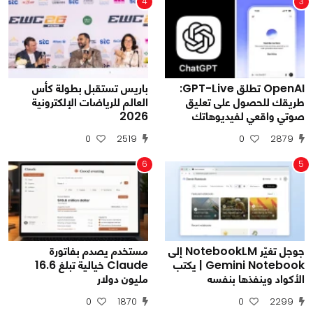
4
3
OpenAI تطلق GPT-Live:
باريس تستقبل بطولة كأس
طريقك للحصول على تعليق
العالم للرياضات الإلكترونية
صوتي واقعي لفيديوهاتك
2026
0
2519
0
2879
6
5
جوجل تغيّر NotebookLM إلى
مستخدم يصدم بفاتورة
Gemini Notebook | يكتب
Claude خيالية تبلغ 16.6
الأكواد وينفذها بنفسه
مليون دولار
0
1870
0
2299