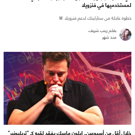
لمستخدميها في فنزويلا
خطوة عاجلة من ستارلينك لدعم فنزويلا 🚨
بقلم زينب شريف
منذ شهر
خلال أقل من أسبوعين.. إيلون ماسك يفقد لقبه كـ "تريليونير"