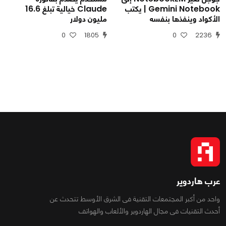
Gemini Notebook | يكتب
Claude خيالية تبلغ 16.6
الأكواد وينفذها بنفسه
مليون دولار
0
1805
0
2236
عرب هاردوير
واحد من أكبر المجتمعات التقنية فى الشرق الأوسط تتحدث عن
أحدث التقنيات فى مجال الهاردوير والألعاب والهواتف