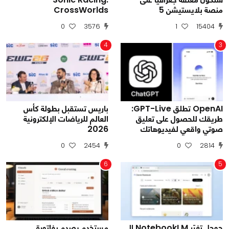
منصة بلايستيشن 5
CrossWorlds
0
3576
1
15404
4
3
OpenAI تطلق GPT-Live:
باريس تستقبل بطولة كأس
طريقك للحصول على تعليق
العالم للرياضات الإلكترونية
صوتي واقعي لفيديوهاتك
2026
0
2454
0
2814
6
5
جوجل تغيّر NotebookLM إلى
مستخدم يصدم بفاتورة