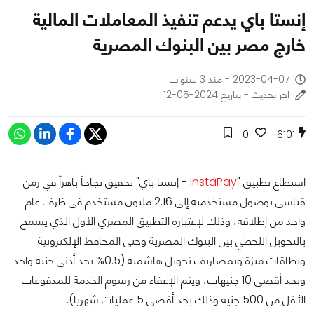
إنستا باي يدعم تنفيذ المعاملات المالية
خارج مصر بين البنوك المصرية
2023-04-07 - منذ 3 سنوات
اخر تحديث - بتاريخ 2024-05-12
0
6101
استطاع تطبيق "
InstaPay
- إنستا باي" تحقيق نجاحاً باهراً في زمن
قياسي بوصول مستخدميه إلى 2.16 مليون مستخدم في ظرف عام
واحد من إطلاقه، وذلك لإعتباره التطبيق المصري الأول الذي يسمح
بالتحويل اللحظي بين البنوك المصرية وحتى المحافظ الإلكترونية
وبطاقات ميزة وبمصاريف تحويل هاشمية (0.5% بحد أدنى جنيه واحد
وبحد أقصى 10 جنيهات، ويتم الإعفاء من رسوم الخدمة للمدفوعات
الأقل من 500 جنيه وذلك بحد أقصى 5 عمليات شهريا).