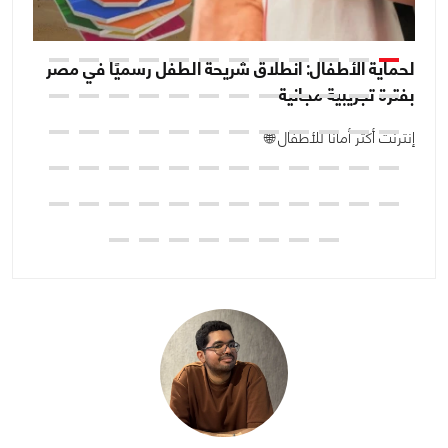
لحماية الأطفال: انطلاق شريحة الطفل رسميًا في مصر
بفترة تجريبية مجانية
بع
إنترنت أكثر أمانًا للأطفال 🌐
ال