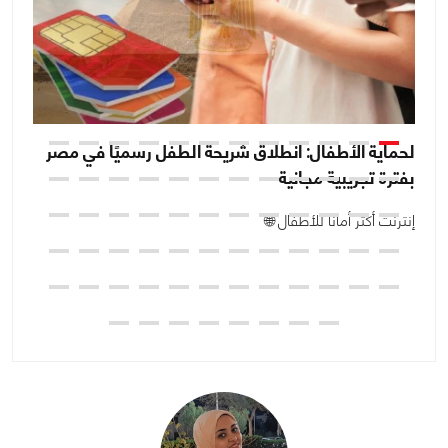
لحماية الأطفال: انطلاق شريحة الطفل رسميًا في مصر
بفترة تجريبية مجانية
بع
إنترنت أكثر أمانًا للأطفال 🌐
ال