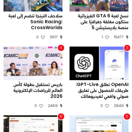
نسخ لعبة GTA 6 الفيزيائية
سلاحف النينجا تنضم إلى لعبة
ستكون مغلقة جغرافيًا على
Sonic Racing:
منصة بلايستيشن 5
CrossWorlds
0
3617
1
15477
4
3
OpenAI تطلق GPT-Live:
باريس تستقبل بطولة كأس
طريقك للحصول على تعليق
العالم للرياضات الإلكترونية
صوتي واقعي لفيديوهاتك
2026
0
2489
0
2849
6
5