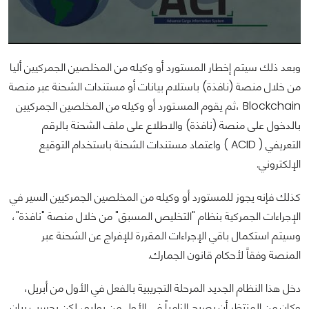
وبعد ذلك سيتم إخطار المستورد أو وكيله من المخلصين الجمركيين أليا
من خلال منصة (نافذة) باستلام بيانات أو مستندات الشحنة عبر منصة
Blockchain ،ثم يقوم المسـتورد أو وكيله من المخلصين الجمركيين
بالدخول على منصة (نافذة) والاطلاع على ملف الشحنة بالرقم
التعريفي ( ACID ) واعتماد مستندات الشحنة باستخدام التوقيع
الإلكتروني.
كذلك فإنه يجوز للمستورد أو وكيله من المخلصين الجمركيين السير في
الإجراءات الجمركية بنظام "التخليص المسبق" من خلال منصة "نافذة"،
وسيتم استكمال باقي الإجراءات المقررة للإفراج عن الشحنة عبر
المنصة وفقاً لأحكام قانون الجمارك.
دخل هذا النظام الجديد المرحلة التجريبية بالفعل في الأول من أبريل،
وكان من المنتظر أن يصبح إلزامياً في الأول من يوليو، لكن بحسب بيان