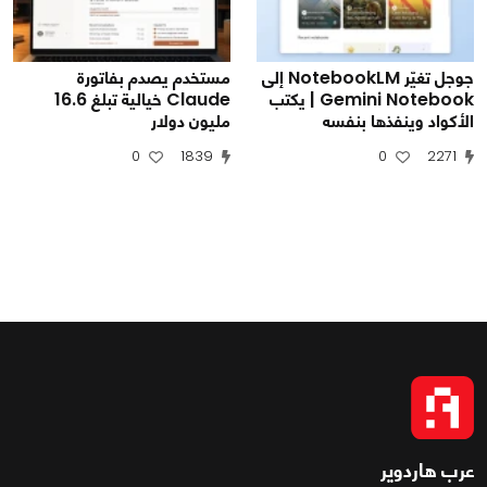
جوجل تغيّر NotebookLM إلى
مستخدم يصدم بفاتورة
Gemini Notebook | يكتب
Claude خيالية تبلغ 16.6
الأكواد وينفذها بنفسه
مليون دولار
0
1839
0
2271
عرب هاردوير