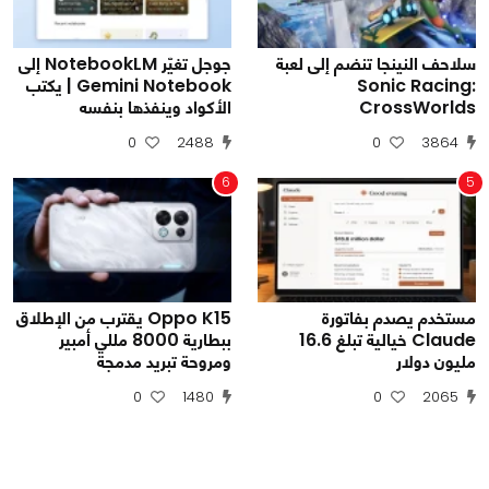
سلاحف النينجا تنضم إلى لعبة
جوجل تغيّر NotebookLM إلى
Sonic Racing:
Gemini Notebook | يكتب
CrossWorlds
الأكواد وينفذها بنفسه
0
2488
0
3864
6
5
مستخدم يصدم بفاتورة
Oppo K15 يقترب من الإطلاق
Claude خيالية تبلغ 16.6
ببطارية 8000 مللي أمبير
مليون دولار
ومروحة تبريد مدمجة
0
1480
0
2065