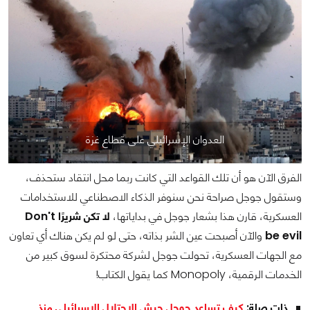
العدوان الإسرائيلي على قطاع غزة
الفرق الآن هو أن تلك القواعد التي كانت ربما محل انتقاد ستحذف،
وستقول جوجل صراحة نحن سنوفر الذكاء الاصطناعي للاستخدامات
العسكرية، قارن هذا بشعار جوجل في بداياتها،
لا تكن شريرًا Don't
be evil
والآن أصبحت عين الشر بذاته، حتى لو لم يكن هناك أي تعاون
مع الجهات العسكرية، تحولت جوجل لشركة محتكرة لسوق كبير من
الخدمات الرقمية، Monopoly كما يقول الكتاب!
ذات صلة:
كيف تساعد جوجل جيش الاحتلال الإسرائيلي منذ