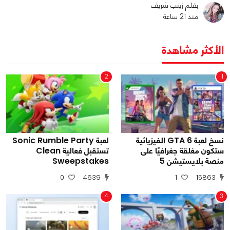
بقلم زينب شريف
منذ 21 ساعة
الأكثر مشاهدة
2
1
نسخ لعبة GTA 6 الفيزيائية
لعبة Sonic Rumble Party
ستكون مغلقة جغرافيًا على
تستقبل فعالية Clean
منصة بلايستيشن 5
Sweepstakes
0
4639
1
15863
4
3