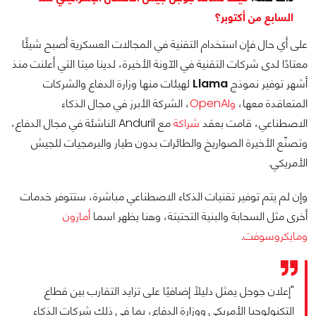
السابع من أكتوبر؟
على أي حال فإن استخدام التقنية في المجالات العسكرية أصبح شيئًا
معتادًا لدى شركات التقنية في الآونة الأخيرة، لدينا ميتا التي أعلنت منذ
أشهر توفير نموذج
Llama
لهيئات منها وزارة الدفاع والشركات
المتعاقدة معها،
وOpenAI
، الشركة الأبرز في مجال الذكاء
الاصطناعي، قامت بعقد
شراكة
مع Anduril الناشئة في مجال الدفاع،
وتصنّع الأخيرة الصواريخ والطائرات بدون طيار والبرمجيات للجيش
الأمريكي.
وإن لم يتم توفير تقنيات الذكاء الاصطناعي مباشرة، ستتوفر خدمات
أخرى مثل السحابة والبنية التحتيتة، وهنا يظهر اسما
أمازون
ومايكروسوفت
.
"إعلان جوجل يمثل دليلًا إضافيًا على تزايد التقارب بين قطاع
التكنولوجيا الأمريكي ووزارة الدفاع، بما في ذلك شركات الذكاء