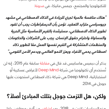
للتكنولوجيا والمجتمع، جيمس مانيكا، في
مدونة
:
"هناك منافسة عالمية تجري للريادة في الذكاء الاصطناعي في مشهد
جيوسياسي متزايد التعقيد. نؤمن بأن الديمقراطيات يجب أن تقود
تطوير الذكاء الاصطناعي، مسترشدة بالقيم الأساسية مثل الحرية
والمساواة واحترام حقوق الإنسان. يجب على الشركات والحكومات
والمنظمات المتشاركة في القيم نفسها العمل معًا لتطوير ذكاء
اصطناعي يحمي الأفراد ويعزز النمو العالمي ويدعم الأمن القومي."
يذكر أن ديميس هاسابيس قد قال في
مقابلة
سابقة عام 2015، إنه لن
تُستخدم أي تكنولوجيا من شركة
Deep Mind
لأغراض عسكرية أو
استخباراتية، Deep Mind هي شركة ذكاء اصطناعي استحوذت عليها
جوجل في 2014.
ولكن، هل التزمت جوجل بتلك المبادئ أصلًا؟
هذه السياسات كتبت في 2018، بعد
اعتراض
من آلاف موظفين داخل