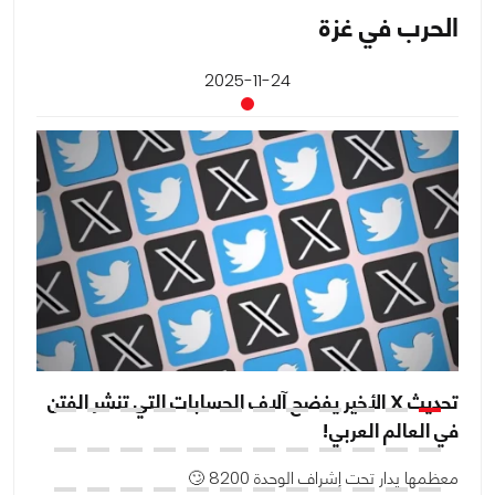
الحرب في غزة
2025-11-24
تحديث X الأخير يفضح آلاف الحسابات التي تنشر الفتن
ان
في العالم العربي!
ال
معظمها يدار تحت إشراف الوحدة 8200 🙄
أو