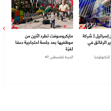
إسرائيل | شركة
مايكروسوفت تطرد اثنين من
اقت
 الرقائق في
موظفيها بعد جلسة احتجاجية دعمًا
لغزة
داع
للتكنولوجيا
الحرية لفلسطين 🍉
نجح 
الشر