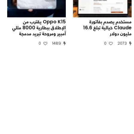
مستخدم يصدم بفاتورة
Oppo K15 يقترب من
Claude خيالية تبلغ 16.6
الإطلاق ببطارية 8000 مللي
مليون دولار
أمبير ومروحة تبريد مدمجة
0
1489
0
2073