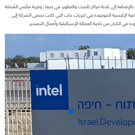
 موظف تقريبًا في الكيان، بالإضافة إلى ثلاثة مراكز للبحث والتطوير في حيفا، وقرية ملبّس المُحتلة
ناعية الرئيسية الموجودة في كيريات جات التي كانت تسعى الشركة إلى
 في الكيان من ناحية العمالة الإسرائيلية وأعمال التصدير.