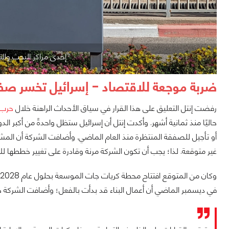
إحدى مراكز البحث والت
ضربة موجعة للاقتصاد - إسرائيل تخسر صفقة بقيمة 15 
رفضت إنتل التعليق على هذا القرار في سياق الأحداث الراهنة خلال
حرب 
حاليًا منذ ثمانية أشهر. وأكدت إنتل أن إسرائيل ستظل واحدةً من أكبر الد
أو تأجيل للصفقة المنتظرة منذ العام الماضي. وأضافت الشركة أن المشاري
غير متوقعة. لذا؛ يجب أن تكون الشركة مرنة وقادرة على تغيير خططها للا
في ديسمبر الماضي أن أعمال البناء قد بدأت بالفعل؛ وأضافت الشركة حينه