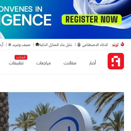
ترند
الذكاء الاصطناعي 🤖
دليل بناء المنازل الذكية🛖
صيف وتبريد ❄️
أزم
مُحدّث
أخبار
مقالات
مراجعات
تطبيقات