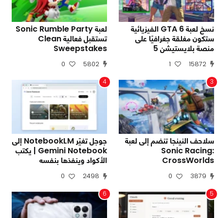
نسخ لعبة GTA 6 الفيزيائية
لعبة Sonic Rumble Party
ستكون مغلقة جغرافيًا على
تستقبل فعالية Clean
منصة بلايستيشن 5
Sweepstakes
0
5802
1
15872
4
3
سلاحف النينجا تنضم إلى لعبة
جوجل تغيّر NotebookLM إلى
Sonic Racing:
Gemini Notebook | يكتب
CrossWorlds
الأكواد وينفذها بنفسه
0
2498
0
3879
6
5