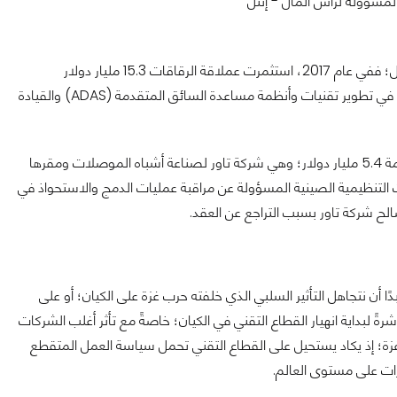
المسؤولة لرأس المال - إنتل
ليس هذا الاستثمار الضخم من إنتل هو الأول من نوعه في دولة الاحتلال؛ ففي عام 2017، استثمرت عملاقة الرقاقات 15.3 مليار دولار
للسيطرة على شركة Mobileye الناشئة التابعة للكيان، والتي تتخصص في تطوير تقنيات وأنظمة مساعدة السائق المتقدمة (ADAS) والقيادة
وأقدمت إنتل أيضًا في عام 2023 لشراء شركة تابعة لدولة الاحتلال بقيمة 5.4 مليار دولار؛ وهي شركة تاور لصناعة أشباه الموصلات ومقرها
 التنظيمية الصينية المسؤولة عن مراقبة عمليات الدمج والاستحواذ في
دًا أن نتجاهل التأثير السلبي الذي خلفته حرب غزة على الكيان؛ أو على
اشرةً لبداية انهيار القطاع التقني في الكيان؛ خاصةً مع تأثر أغلب الشركات
غزة؛ إذ يكاد يستحيل على القطاع التقني تحمل سياسة العمل المتقطع
رات على مستوى العالم.