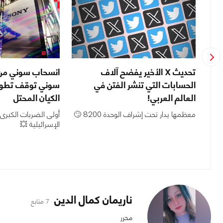
تحديث X الأخير يفضح آلاف
انسحاب سوني من 
بب
الحسابات التي تنشر الفتن في
سوني توقف تطوير
العالم العربي!
الكيان المحتل
قدم
معظمها يدار تحت إشراف الوحدة 8200 🙄
أولى الضربات الكبرى 
التي
الإسرائيلية 💥
 تطبيق الشركة على متجر App
ناريمان كمال الدين
7 متابع
محرر