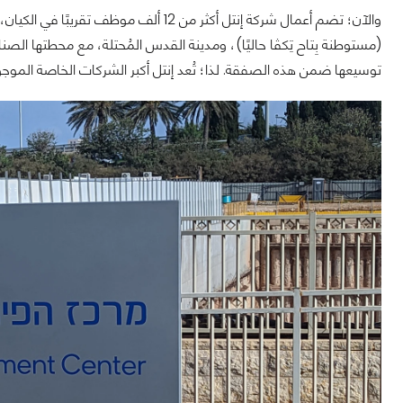
والآن؛ تضم أعمال شركة إنتل أكثر من 12 ألف
(مستوطنة بِتاح تِكڤا حاليًا)، ومدينة القدس المُحتلة، مع محطتها الص
توسيعها ضمن هذه الصفقة. لذا؛ تُعد إنتل أكبر الشركات الخاصة الموجودة