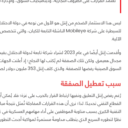
تعتمد القرارات على الظروف التجارية، وديناميكيات السوق، والإدارة 
الآلية.
مجدال هعيمق. ولكن تلك الصفقة لم يُكتب لها النجاح؛ إذ أعلنت الجهات
السوق الصينية رفضها للصفقة. والذي كلف إنتل 353 مليون دولار لصالح شركة تاور بسبب التراجع عن العقد.
سبب تعطيل الصفقة
رُغم رفض إنتل التعليق ونفيها ارتباط القرار بالحرب على غزة؛ فلا يُمكن أب
القطاع التقني تحديدًا. لذا؛ نرى أن هذه القرارات المفاجئة تُمثل نتيجةً مب
التقنية الكبرى بسبب مناوبة الموظفين على أداء مهامهم العسكرية في 
نظرًا لتطوره السريع الذي يتطلب مداومةً مستمرةً لمواكبة أحدث التطو