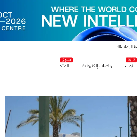
ة الرامات🔴
5/10
تسوق
توب
رياضات إلكترونية
المتجر