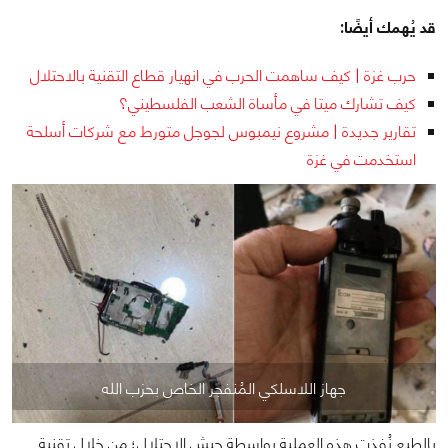
قد يُهمك أيضًا:
حرب غزة | كيف ساهمت الحرب في انهيار قطاع التقنية بالاحتلال
كيف تشارك ميتا في مأساة الشعب الفلسطيني؟
تقارير جديدة | مشروع نيمبوس لجوجل متورط مع شركات أسلحة
استخدمت في غزة
جهاز اللاسلكي المُنفجر الخاص بحزب الله
بالطبع نُفذت هذه العملية بواسطة جيش الاحتلال؛ من خلال تقنية