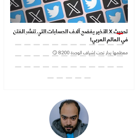
تحديث X الأخير يفضح آلاف الحسابات التي تنشر الفتن
ان
في العالم العربي!
ال
معظمها يدار تحت إشراف الوحدة 8200 🙄
أو
تجر App