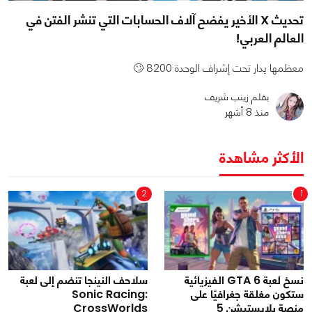
تحديث X الأخير يفضح آلاف الحسابات التي تنشر الفتن في
العالم العربي!
معظمها يدار تحت إشراف الوحدة 8200 🙄
بقلم زينب شريف
منذ 8 أشهر
الأكثر مشاهدة
2
1
نسخ لعبة GTA 6 الفيزيائية
سلاحف النينجا تنضم إلى لعبة
ستكون مغلقة جغرافيًا على
Sonic Racing:
منصة بلايستيشن 5
CrossWorlds