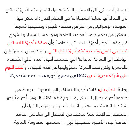
لا يعلم أحد حتى الآن الأسباب الحقيقية وراء انفجار هذه الأجهزة، ولكن
يرى الخبراء أنها عملية استخباراتية في المقام الأول؛ إذ تمكن جهاز
الموساد الإسرائيلي من اعتراض صفقة الأجهزة وتفخيخها مُسبقًا
ليتمكن من تفجيرها عن بُعد عند الحاجة. وهو نفس السيناريو المُرجح
في واقعة انفجار أجهزة النداء الآلي؛ خاصةً وأن
صفقة أجهزة اللاسلكي
تمت في نفس وقت صفقة أجهزة النداء الآلي
. ووجه بعض المسؤولين
اتهامات إلى الشركة التايوانية التي صممت أجهزة النداء الآلي المُتفجرة
بالأمس؛ ولكن نفت الشركة مسؤوليتها عن هذه الأجهزة، و
ألقت اللوم
على شركة مجرية تُدعى
BAC
في تصنيع أجهزة هذه الصفقة تحديدًا.
وطبقًا
للجارديان
؛ كانت أجهزة اللاسلكي التي انفجرت اليوم ضمن
صفقة أجهزة اتصال لاسلكي من نوع ICOM-V82، وهي أجهزة تُنتجها
شركة يابانية مُتخصصة في اتصالات الراديو. ويُرجح الخبراء أن
الاستخبارات الإسرائيلية تمكنت من الوصول إلى سلاسل التوريد
الخاصة بهذه الأجهزة لتفخيخها قبل أن تستلمها المقاومة اللبنانية.