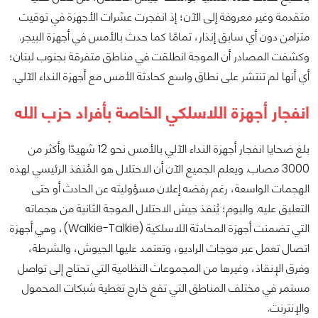
متقدمة وغير معروفة إلى الآن؛ إذ انفجرت عشرات الأجهزة في توقيت
متزامن دون أي سابق إنذار، تمامًا كما حدث بالأمس في أجهزة البيجر.
وكشفت المصادر أن الموجة انطلقت في مناطق متفرقة بجنوب لبنان؛
أي أنها لم تنتشر على نطاق واسع كحادثة الأمس مع أجهزة النداء الآلي.
انفجار أجهزة اللاسلكي الخاصة بأفراد حزب الله
بلغ ضحايا انفجار أجهزة النداء الآلي بالأمس نحو 12 شهيدًا وأكثر من
3000 مصاب. ويعلم الجميع الآن أن الاحتلال هو المُنفذ الرئيسي لهذه
الهجمات الواسعة، رغم رفضه إعلان مسؤوليته عن الحادث أو حتى
التعليق عليه. واليوم؛ يُنفذ جيش الاحتلال الموجة الثانية من هجماته
التي تضمنت أجهزة المحادثة اللاسلكية (Walkie-Talkie)، وهي أجهزة
اتصال تعمل عبر موجات الراديو، وتعتمد عليها الجيوش، والشرطة،
وفرق الإنقاذ، وغيرها من المجموعات النظامية التي تحتاج إلى تواصل
مستمر في مختلف المناطق التي تقع خارج تغطية شبكات المحمول
والإنترنت.