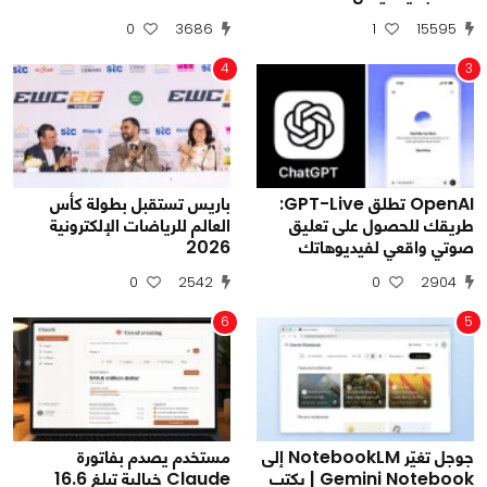
0
3686
1
15595
4
3
OpenAI تطلق GPT-Live:
باريس تستقبل بطولة كأس
طريقك للحصول على تعليق
العالم للرياضات الإلكترونية
صوتي واقعي لفيديوهاتك
2026
0
2542
0
2904
6
5
جوجل تغيّر NotebookLM إلى
مستخدم يصدم بفاتورة
Gemini Notebook | يكتب
Claude خيالية تبلغ 16.6